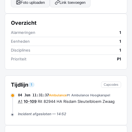
Foto uploaden
Link toevoegen
Overzicht
Alarmeringen
1
Eenheden
1
Disciplines
1
Prioriteit
P1
Tijdlijn
1
Capcodes
04 Jun 11:31:37
Ambulance
Ambulance Hoogkarspel
P1
A1
10-109
Rit 82944 HA Risdam Sleutelbloem Zwaag
Incident afgesloten — 14:52