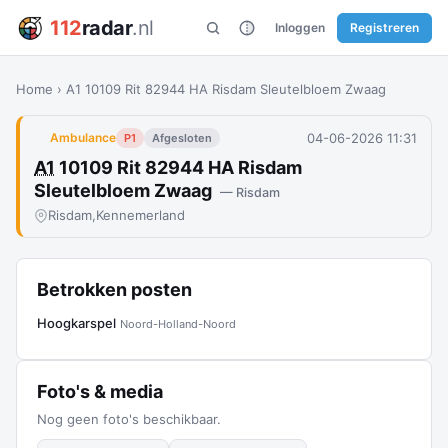
112
radar
.nl
Inloggen
Registreren
Home
›
A1 10109 Rit 82944 HA Risdam Sleutelbloem Zwaag
04-06-2026 11:31
Ambulance
P1
Afgesloten
A1
10109 Rit 82944 HA Risdam
Sleutelbloem Zwaag
— Risdam
Risdam,
Kennemerland
Betrokken posten
Hoogkarspel
Noord-Holland-Noord
Foto's & media
Nog geen foto's beschikbaar.