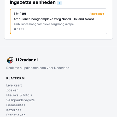
Ingezette eenheden
1
10-109
Ambulance
Ambulance hoogcomplexe zorg Noord-Holland Noord
Ambulance hoogcomplexe zorg
Hoogkarspel
🔔 11:31
112
radar
.nl
Realtime hulpdiensten data voor Nederland
PLATFORM
Live kaart
Zoeken
Nieuws & foto's
Veiligheidsregio's
Gemeentes
Kazernes
Statistieken