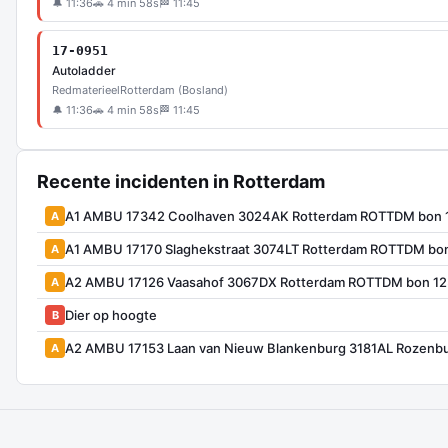
🔔 11:36
🚗 4 min 58s
🏁 11:45
17-0951
Autoladder
Redmaterieel
Rotterdam (Bosland)
🔔 11:36
🚗 4 min 58s
🏁 11:45
Recente incidenten in Rotterdam
A1 AMBU 17342 Coolhaven 3024AK Rotterdam ROTTDM bon 
A
A1 AMBU 17170 Slaghekstraat 3074LT Rotterdam ROTTDM bo
A
A2 AMBU 17126 Vaasahof 3067DX Rotterdam ROTTDM bon 1
A
Dier op hoogte
B
A2 AMBU 17153 Laan van Nieuw Blankenburg 3181AL Rozenb
A