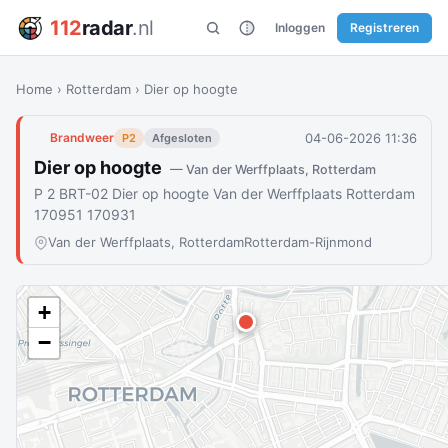
112
radar
.nl
Inloggen
Registreren
Home
›
Rotterdam
›
Dier op hoogte
04-06-2026 11:36
Brandweer
P2
Afgesloten
Dier op hoogte
— Van der Werffplaats, Rotterdam
P 2 BRT-02 Dier op hoogte Van der Werffplaats Rotterdam
170951 170931
Van der Werffplaats, Rotterdam
Rotterdam-Rijnmond
+
−