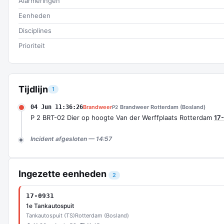
Alarmeringen
Eenheden
Disciplines
Prioriteit
Tijdlijn
1
04 Jun 11:36:26
Brandweer
Brandweer Rotterdam (Bosland)
P2
P 2 BRT-02 Dier op hoogte Van der Werffplaats Rotterdam
17
Incident afgesloten — 14:57
Ingezette eenheden
2
17-0931
1e Tankautospuit
Tankautospuit (TS)
Rotterdam (Bosland)