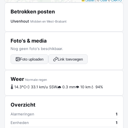
Leaflet
|
©
OSM
©
CARTO
Betrokken posten
Ulvenhout
Midden en West-Brabant
Foto's & media
Nog geen foto's beschikbaar.
Foto uploaden
Link toevoegen
Weer
Normale regen
🌡 14.3°C
💨 33.1 km/u SSW
🌧 0.3 mm
👁 10 km
💧 94%
Overzicht
Alarmeringen
1
Eenheden
1