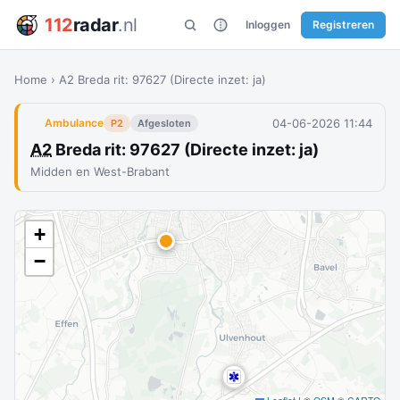
112
radar
.nl
Inloggen
Registreren
Home
›
A2 Breda rit: 97627 (Directe inzet: ja)
04-06-2026 11:44
Ambulance
P2
Afgesloten
A2
Breda rit: 97627 (Directe inzet: ja)
Midden en West-Brabant
+
−