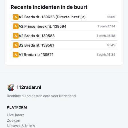
Recente incidenten in de buurt
A2 Breda rit: 139623 (Directe inzet: ja)
A
18:09
A2 Prinsenbeek rit: 139594
A
1 eenh.
17:14
A2 Breda rit: 139583
A
1 eenh.
16:48
B2 Breda rit: 139581
A
16:45
A1 Breda rit: 139571
A
1 eenh.
16:34
112
radar
.nl
Realtime hulpdiensten data voor Nederland
PLATFORM
Live kaart
Zoeken
Nieuws & foto's