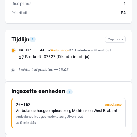
Disciplines
1
Prioriteit
P2
Tijdlijn
1
Capcodes
04 Jun 11:44:52
Ambulance
Ambulance Ulvenhout
P2
A2
Breda rit: 97627 (Directe inzet: ja)
Incident afgesloten — 15:05
Ingezette eenheden
1
20-162
Ambulance
Ambulance hoogcomplexe zorg Midden- en West Brabant
Ambulance hoogcomplexe zorg
Ulvenhout
🚗 9 min 44s