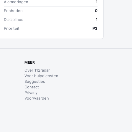
Alarmeringen
1
Eenheden
0
Disciplines
1
Prioriteit
P3
MEER
Over 112radar
Voor hulpdiensten
Suggesties
Contact
Privacy
Voorwaarden