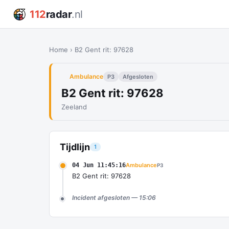
112
radar
.nl
Home
›
B2 Gent rit: 97628
Ambulance
P3
Afgesloten
B2 Gent rit: 97628
Zeeland
Tijdlijn
1
04 Jun 11:45:16
Ambulance
P3
B2 Gent rit: 97628
Incident afgesloten — 15:06