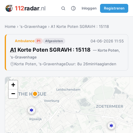
112
radar
.nl
Inloggen
Registreren
Home
›
's-Gravenhage
›
A1 Korte Poten SGRAVH : 15118
04-06-2026 11:55
Ambulance
P1
Afgesloten
A1
Korte Poten SGRAVH : 15118
— Korte Poten,
's-Gravenhage
Korte Poten, 's-Gravenhage
Duur: 8u 26min
Haaglanden
+
−