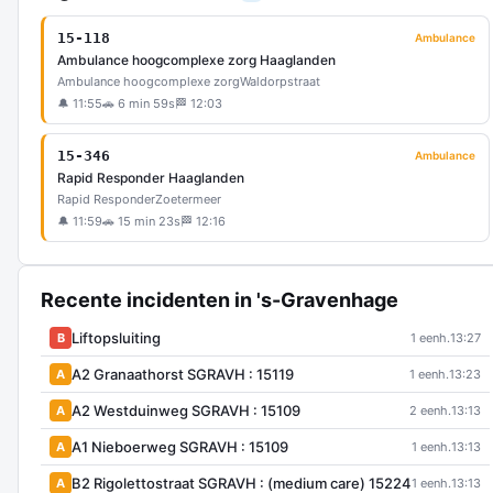
15-118
Ambulance
Ambulance hoogcomplexe zorg Haaglanden
Ambulance hoogcomplexe zorg
Waldorpstraat
🔔 11:55
🚗 6 min 59s
🏁 12:03
15-346
Ambulance
Rapid Responder Haaglanden
Rapid Responder
Zoetermeer
🔔 11:59
🚗 15 min 23s
🏁 12:16
Recente incidenten in 's-Gravenhage
Liftopsluiting
B
1 eenh.
13:27
A2 Granaathorst SGRAVH : 15119
A
1 eenh.
13:23
A2 Westduinweg SGRAVH : 15109
A
2 eenh.
13:13
A1 Nieboerweg SGRAVH : 15109
A
1 eenh.
13:13
B2 Rigolettostraat SGRAVH : (medium care) 15224
A
1 eenh.
13:13