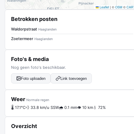
Leaflet
|
©
OSM
©
CAR
Betrokken posten
Waldorpstraat
Haaglanden
Zoetermeer
Haaglanden
Foto's & media
Nog geen foto's beschikbaar.
Foto uploaden
Link toevoegen
Weer
Normale regen
🌡 17.1°C
💨 33.8 km/u SSW
🌧 0.1 mm
👁 10 km
💧 72%
Overzicht