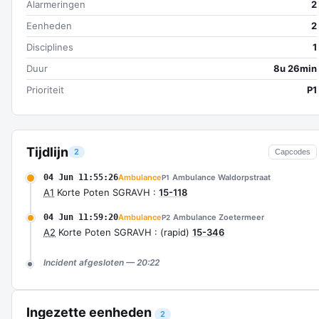
Alarmeringen
2
Eenheden
2
Disciplines
1
Duur
8u 26min
Prioriteit
P1
Tijdlijn
2
Capcodes
04 Jun 11:55:26
Ambulance
Ambulance Waldorpstraat
P1
A1
Korte Poten SGRAVH :
15-118
04 Jun 11:59:20
Ambulance
Ambulance Zoetermeer
P2
A2
Korte Poten SGRAVH : (rapid)
15-346
Incident afgesloten — 20:22
Ingezette eenheden
2