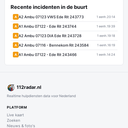
Recente incidenten in de buurt
A2 Ambu 07123 VWS Ede Rit 243773
A
1 eenh.
20:14
A1 Ambu 07122 - Ede Rit 243744
A
1 eenh.
19:39
A2 Ambu 07123 DIA Ede Rit 243728
A
1 eenh.
19:18
A2 Ambu 07116 - Bennekom Rit 243584
A
1 eenh.
16:19
A1 Ambu 07122 - Ede Rit 243466
A
1 eenh.
14:24
112
radar
.nl
Realtime hulpdiensten data voor Nederland
PLATFORM
Live kaart
Zoeken
Nieuws & foto's