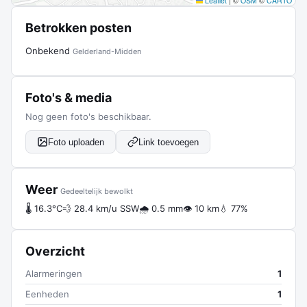
Leaflet
|
©
OSM
©
CARTO
Betrokken posten
Onbekend
Gelderland-Midden
Foto's & media
Nog geen foto's beschikbaar.
Foto uploaden
Link toevoegen
Weer
Gedeeltelijk bewolkt
🌡 16.3°C
💨 28.4 km/u SSW
🌧 0.5 mm
👁 10 km
💧 77%
Overzicht
Alarmeringen
1
Eenheden
1