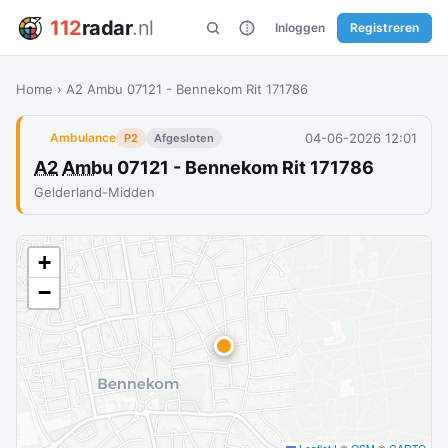
112
radar
.nl
Inloggen
Registreren
Home
›
A2 Ambu 07121 - Bennekom Rit 171786
04-06-2026 12:01
Ambulance
P2
Afgesloten
A2
Ambu
07121 - Bennekom Rit 171786
Gelderland-Midden
+
−