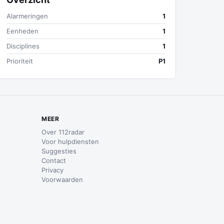
Alarmeringen
1
Eenheden
1
Disciplines
1
Prioriteit
P1
MEER
Over 112radar
Voor hulpdiensten
Suggesties
Contact
Privacy
Voorwaarden