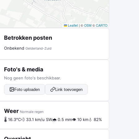
Leaflet
|
©
OSM
©
CARTO
Betrokken posten
Onbekend
Gelderland-Zuid
Foto's & media
Nog geen foto's beschikbaar.
Foto uploaden
Link toevoegen
Weer
Normale regen
🌡 16.3°C
💨 33.1 km/u SW
🌧 0.5 mm
👁 10 km
💧 82%
Overzicht