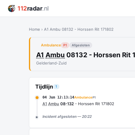
112
radar
.nl
Home
›
A1 Ambu 08132 - Horssen Rit 171802
Ambulance
P1
Afgesloten
A1
Ambu
08132 - Horssen Rit
Gelderland-Zuid
Tijdlijn
1
04 Jun 12:13:14
Ambulance
P1
A1
Ambu
08-132
- Horssen Rit 171802
Incident afgesloten — 20:22