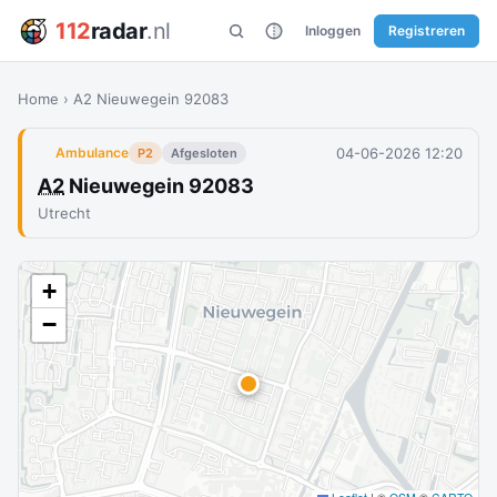
112
radar
.nl
Inloggen
Registreren
Home
›
A2 Nieuwegein 92083
04-06-2026 12:20
Ambulance
P2
Afgesloten
A2
Nieuwegein 92083
Utrecht
+
−