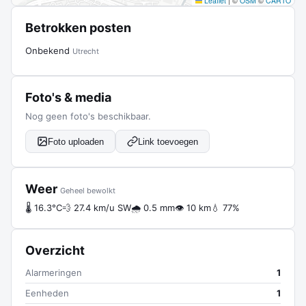
Leaflet
|
©
OSM
©
CARTO
Betrokken posten
Onbekend
Utrecht
Foto's & media
Nog geen foto's beschikbaar.
Foto uploaden
Link toevoegen
Weer
Geheel bewolkt
🌡 16.3°C
💨 27.4 km/u SW
🌧 0.5 mm
👁 10 km
💧 77%
Overzicht
Alarmeringen
1
Eenheden
1