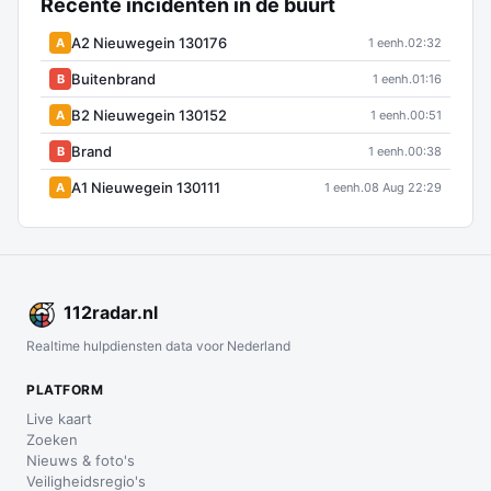
Recente incidenten in de buurt
A2 Nieuwegein 130176
A
1 eenh.
02:32
Buitenbrand
B
1 eenh.
01:16
B2 Nieuwegein 130152
A
1 eenh.
00:51
Brand
B
1 eenh.
00:38
A1 Nieuwegein 130111
A
1 eenh.
08 Aug 22:29
112
radar
.nl
Realtime hulpdiensten data voor Nederland
PLATFORM
Live kaart
Zoeken
Nieuws & foto's
Veiligheidsregio's