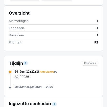
Overzicht
Alarmeringen
1
Eenheden
1
Disciplines
1
Prioriteit
P2
Tijdlijn
1
Capcodes
04 Jun 12:21:18
Ambulance
P2
A2
92086
Incident afgesloten — 20:21
Ingezette eenheden
1