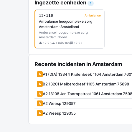
Ingezette eenheden
1
13-118
Ambulance
Ambulance hoogcomplexe zorg
Amsterdam-Amstelland
Ambulance hoogcomplexe zorg
Amsterdam Noord
🔔 12:25
🚗 1 min 16s
🏁 12:27
Recente incidenten in Amsterdam
A1 (DIA) 13344 Kralenbeek 1104 Amsterdam 760
A
B2 13201 Meibergdreef 1105 Amsterdam 75898
A
A2 13108 Jan Tooropstraat 1061 Amsterdam 759
A
A2 Weesp 129357
A
A2 Weesp 129355
A