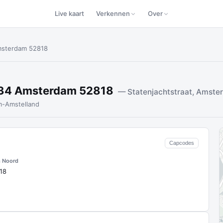
Live kaart
Verkennen
Over
Amsterdam 52818
1034 Amsterdam 52818
— Statenjachtstraat, Amst
-Amstelland
Capcodes
 Noord
18