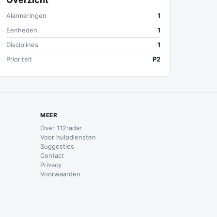
Alarmeringen
1
Eenheden
1
Disciplines
1
Prioriteit
P2
MEER
Over 112radar
Voor hulpdiensten
Suggesties
Contact
Privacy
Voorwaarden