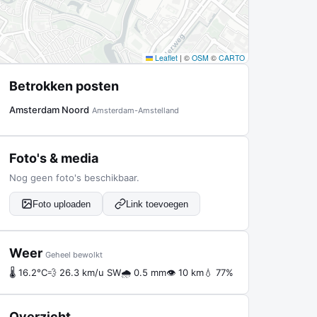
Leaflet
|
©
OSM
©
CARTO
Betrokken posten
Amsterdam Noord
Amsterdam-Amstelland
Foto's & media
Nog geen foto's beschikbaar.
Foto uploaden
Link toevoegen
Weer
Geheel bewolkt
🌡 16.2°C
💨 26.3 km/u SW
🌧 0.5 mm
👁 10 km
💧 77%
Overzicht