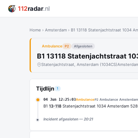
112
radar
.nl
Home
›
Amsterdam
›
B1 13118 Statenjachtstraat 1034 
Ambulance
P2
Afgesloten
B1 13118 Statenjachtstraat 
Statenjachtstraat, Amsterdam (1034CS)
Amsterdam
Tijdlijn
1
04 Jun 12:25:03
Ambulance
Ambulance Amsterdam
P2
B1
13-118
Statenjachtstraat 1034 Amsterdam 528
Incident afgesloten — 20:21