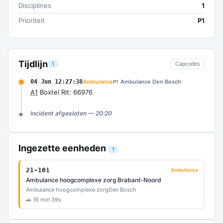
Disciplines
1
Prioriteit
P1
Tijdlijn
1
Capcodes
04 Jun 12:27:38
Ambulance
Ambulance Den Bosch
P1
A1
Boxtel Rit: 66976
Incident afgesloten — 20:20
Ingezette eenheden
1
21-101
Ambulance
Ambulance hoogcomplexe zorg Brabant-Noord
Ambulance hoogcomplexe zorg
Den Bosch
🚗 16 min 39s