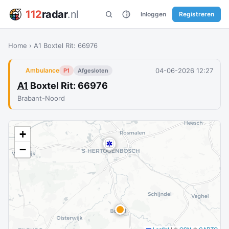
112
radar
.nl
Inloggen
Registreren
Home
›
A1 Boxtel Rit: 66976
04-06-2026 12:27
Ambulance
P1
Afgesloten
A1
Boxtel Rit: 66976
Brabant-Noord
+
−