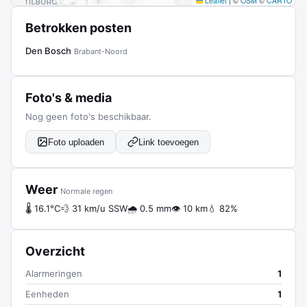
Leaflet
|
©
OSM
©
CARTO
Betrokken posten
Den Bosch
Brabant-Noord
Foto's & media
Nog geen foto's beschikbaar.
Foto uploaden
Link toevoegen
Weer
Normale regen
🌡 16.1°C
💨 31 km/u SSW
🌧 0.5 mm
👁 10 km
💧 82%
Overzicht
Alarmeringen
1
Eenheden
1