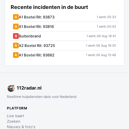
Recente incidenten in de buurt
A1 Boxtel Rit: 93873
A
1 eenh.
05:33
A1 Boxtel Rit: 93816
A
1 eenh.
00:43
Buitenbrand
B
1 eenh.
06 Aug 18:41
A2 Boxtel Rit: 93725
A
1 eenh.
06 Aug 18:35
A1 Boxtel Rit: 93662
A
1 eenh.
06 Aug 15:48
112
radar
.nl
Realtime hulpdiensten data voor Nederland
PLATFORM
Live kaart
Zoeken
Nieuws & foto's