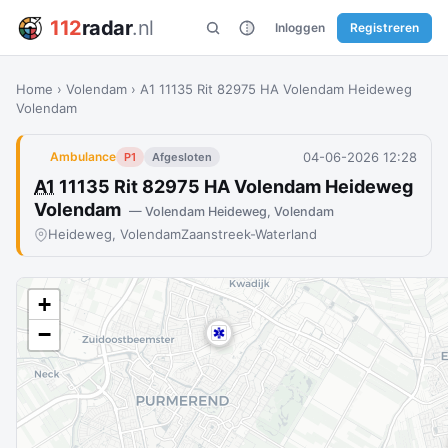
112
radar
.nl
Inloggen
Registreren
Home
›
Volendam
›
A1 11135 Rit 82975 HA Volendam Heideweg
Volendam
04-06-2026 12:28
Ambulance
P1
Afgesloten
A1
11135 Rit 82975 HA Volendam Heideweg
Volendam
— Volendam Heideweg, Volendam
Heideweg, Volendam
Zaanstreek-Waterland
+
−