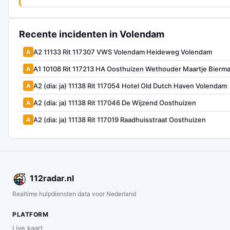
Recente incidenten in Volendam
A2 11133 Rit 117307 VWS Volendam Heideweg Volendam
A
A1 10108 Rit 117213 HA Oosthuizen Wethouder Maartje Bierm
A
A2 (dia: ja) 11138 Rit 117054 Hotel Old Dutch Haven Volendam
A
A2 (dia: ja) 11138 Rit 117046 De Wijzend Oosthuizen
A
A2 (dia: ja) 11138 Rit 117019 Raadhuisstraat Oosthuizen
A
112
radar
.nl
Realtime hulpdiensten data voor Nederland
PLATFORM
Live kaart