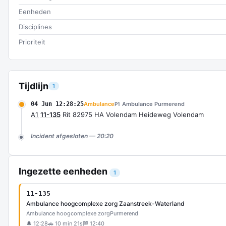
Eenheden
Disciplines
Prioriteit
Tijdlijn
1
04 Jun 12:28:25
Ambulance
Ambulance Purmerend
P1
A1
11-135
Rit 82975 HA Volendam Heideweg Volendam
Incident afgesloten — 20:20
Ingezette eenheden
1
11-135
Ambulance hoogcomplexe zorg Zaanstreek-Waterland
Ambulance hoogcomplexe zorg
Purmerend
🔔 12:28
🚗 10 min 21s
🏁 12:40