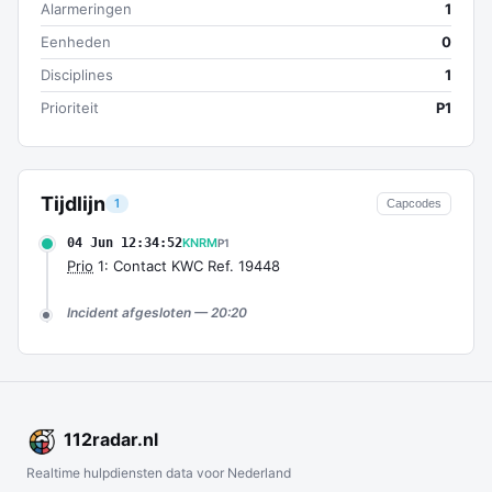
Alarmeringen
1
Eenheden
0
Disciplines
1
Prioriteit
P1
Tijdlijn
1
Capcodes
04 Jun 12:34:52
KNRM
P1
Prio
1: Contact KWC Ref. 19448
Incident afgesloten — 20:20
112
radar
.nl
Realtime hulpdiensten data voor Nederland