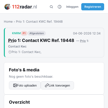
112
radar
.nl
Inloggen
Registreren
Home
›
Prio 1: Contact KWC Ref. 19448
04-06-2026 12:34
KNRM
P1
Afgesloten
Prio
1: Contact KWC Ref. 19448
—
Prio
1:
Contact Kwc
Prio 1: Contact Kwc,
Foto's & media
Nog geen foto's beschikbaar.
Foto uploaden
Link toevoegen
Overzicht