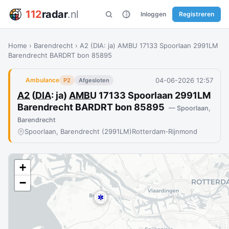
112
radar
.nl
Inloggen
Registreren
Home
›
Barendrecht
›
A2 (DIA: ja) AMBU 17133 Spoorlaan 2991LM
Barendrecht BARDRT bon 85895
04-06-2026 12:57
Ambulance
P2
Afgesloten
A2
(
DIA
: ja)
AMBU
17133 Spoorlaan 2991LM
Barendrecht BARDRT bon 85895
— Spoorlaan,
Barendrecht
Spoorlaan, Barendrecht (2991LM)
Rotterdam-Rijnmond
+
−