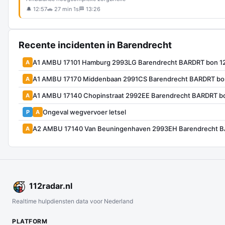
🔔 12:57
🚗 27 min 1s
🏁 13:26
Recente incidenten in Barendrecht
A1 AMBU 17101 Hamburg 2993LG Barendrecht BARDRT bon 1
A
A1 AMBU 17170 Middenbaan 2991CS Barendrecht BARDRT bo
A
A1 AMBU 17140 Chopinstraat 2992EE Barendrecht BARDRT b
A
Ongeval wegvervoer letsel
P
A
A2 AMBU 17140 Van Beuningenhaven 2993EH Barendrecht 
A
112
radar
.nl
Realtime hulpdiensten data voor Nederland
PLATFORM