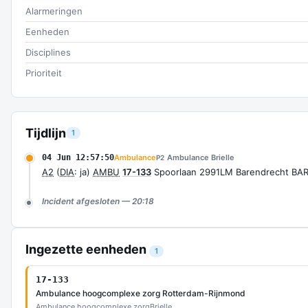
Alarmeringen
Eenheden
Disciplines
Prioriteit
Tijdlijn
1
04 Jun 12:57:50
Ambulance
Ambulance Brielle
P2
A2
(
DIA
: ja)
AMBU
17-133
Spoorlaan 2991LM Barendrecht BA
Incident afgesloten — 20:18
Ingezette eenheden
1
17-133
Ambulance hoogcomplexe zorg Rotterdam-Rijnmond
Ambulance hoogcomplexe zorg
Brielle