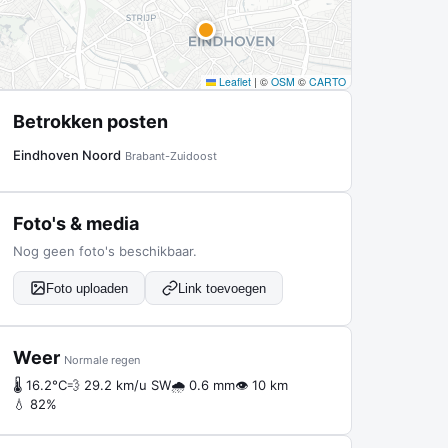
Leaflet
|
©
OSM
©
CARTO
Betrokken posten
Eindhoven Noord
Brabant-Zuidoost
Foto's & media
Nog geen foto's beschikbaar.
Foto uploaden
Link toevoegen
Weer
Normale regen
🌡 16.2°C
💨 29.2 km/u SW
🌧 0.6 mm
👁 10 km
💧 82%