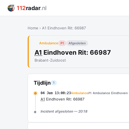
112
radar
.nl
Home
›
A1 Eindhoven Rit: 66987
Ambulance
P1
Afgesloten
A1
Eindhoven Rit: 66987
Brabant-Zuidoost
Tijdlijn
1
04 Jun 13:00:23
Ambulance
Ambulance Eindhoven
P1
A1
Eindhoven Rit: 66987
Incident afgesloten — 20:18