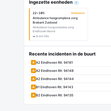
Ingezette eenheden
1
22-105
Ambulance
Ambulance hoogcomplexe zorg
Brabant Zuidoost
Ambulance hoogcomplexe zorg
Eindhoven Noord
🚗 8 min 56s
Recente incidenten in de buurt
A2 Eindhoven Rit: 94161
A
A2 Eindhoven Rit: 94148
A
A2 Eindhoven Rit: 94144
A
B1 Eindhoven Rit: 94143
A
B2 Eindhoven Rit: 94135
A