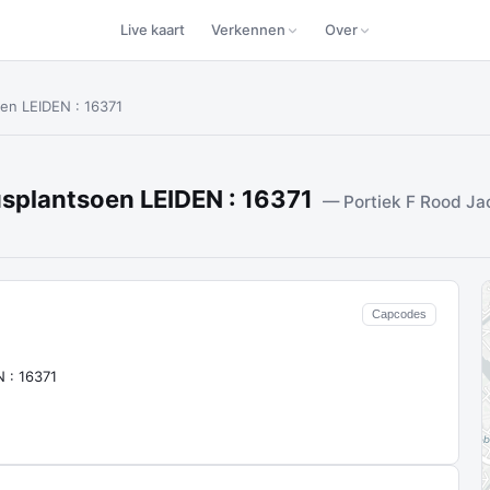
Live kaart
Verkennen
Over
oen LEIDEN : 16371
usplantsoen LEIDEN : 16371
— Portiek F Rood Ja
Capcodes
 : 16371