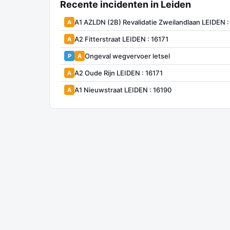
Recente incidenten in Leiden
A1 AZLDN (2B) Revalidatie Zweilandlaan LEIDEN :
A
A2 Fitterstraat LEIDEN : 16171
A
Ongeval wegvervoer letsel
P
A
A2 Oude Rijn LEIDEN : 16171
A
A1 Nieuwstraat LEIDEN : 16190
A