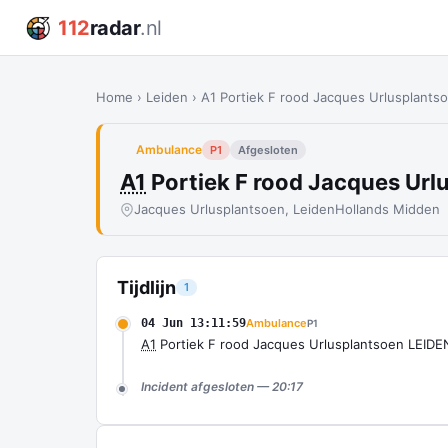
112
radar
.nl
Home
›
Leiden
›
A1 Portiek F rood Jacques Urlusplants
Ambulance
P1
Afgesloten
A1
Portiek F rood Jacques Url
Jacques Urlusplantsoen, Leiden
Hollands Midden
Tijdlijn
1
04 Jun 13:11:59
Ambulance
P1
A1
Portiek F rood Jacques Urlusplantsoen LEIDEN
Incident afgesloten — 20:17