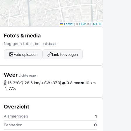
Leaflet
|
©
OSM
©
CARTO
Foto's & media
Nog geen foto's beschikbaar.
Foto uploaden
Link toevoegen
Weer
Lichte regen
🌡 16.3°C
💨 26.6 km/u SW (37.3)
🌧 0.8 mm
👁 10 km
💧 77%
Overzicht
Alarmeringen
1
Eenheden
0