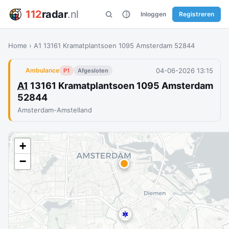
112
radar
.nl
Inloggen
Registreren
Home
›
A1 13161 Kramatplantsoen 1095 Amsterdam 52844
04-06-2026 13:15
Ambulance
P1
Afgesloten
A1
13161 Kramatplantsoen 1095 Amsterdam
52844
Amsterdam-Amstelland
+
−