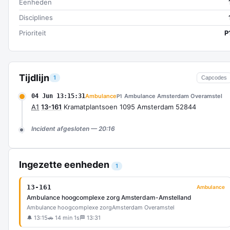
Eenheden
Disciplines
Prioriteit
P
Tijdlijn
1
Capcodes
04 Jun 13:15:31
Ambulance
Ambulance Amsterdam Overamstel
P1
A1
13-161
Kramatplantsoen 1095 Amsterdam 52844
Incident afgesloten — 20:16
Ingezette eenheden
1
13-161
Ambulance
Ambulance hoogcomplexe zorg Amsterdam-Amstelland
Ambulance hoogcomplexe zorg
Amsterdam Overamstel
🔔 13:15
🚗 14 min 1s
🏁 13:31