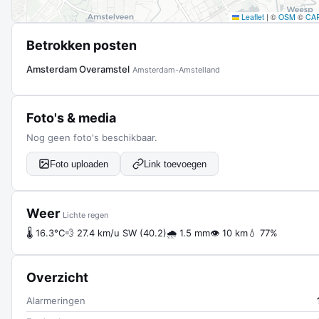
Leaflet
|
©
OSM
©
CA
Betrokken posten
Amsterdam Overamstel
Amsterdam-Amstelland
Foto's & media
Nog geen foto's beschikbaar.
Foto uploaden
Link toevoegen
Weer
Lichte regen
🌡 16.3°C
💨 27.4 km/u SW (40.2)
🌧 1.5 mm
👁 10 km
💧 77%
Overzicht
Alarmeringen