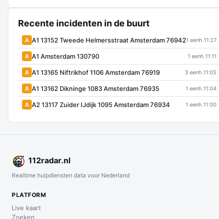
Recente incidenten in de buurt
A1 13152 Tweede Helmersstraat Amsterdam 76942
A
1 eenh.
11:27
A1 Amsterdam 130790
A
1 eenh.
11:11
A1 13165 Niftrikhof 1106 Amsterdam 76919
A
3 eenh.
11:05
A1 13162 Dikninge 1083 Amsterdam 76935
A
1 eenh.
11:04
A2 13117 Zuider IJdijk 1095 Amsterdam 76934
A
1 eenh.
11:00
112
radar
.nl
Realtime hulpdiensten data voor Nederland
PLATFORM
Live kaart
Zoeken