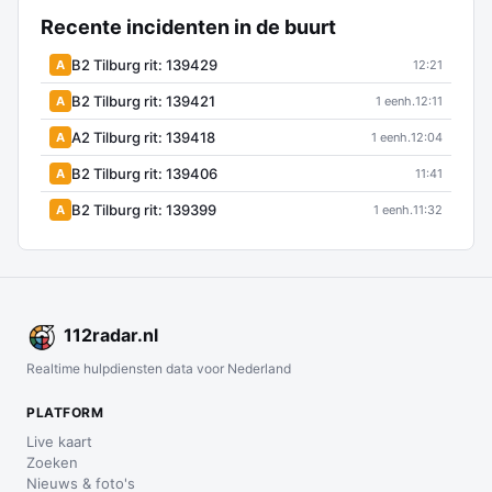
Recente incidenten in de buurt
B2 Tilburg rit: 139429
A
12:21
B2 Tilburg rit: 139421
A
1 eenh.
12:11
A2 Tilburg rit: 139418
A
1 eenh.
12:04
B2 Tilburg rit: 139406
A
11:41
B2 Tilburg rit: 139399
A
1 eenh.
11:32
112
radar
.nl
Realtime hulpdiensten data voor Nederland
PLATFORM
Live kaart
Zoeken
Nieuws & foto's