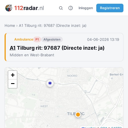
112
radar
.nl
Inloggen
Registreren
Home
›
A1 Tilburg rit: 97687 (Directe inzet: ja)
04-06-2026 13:19
Ambulance
P1
Afgesloten
A1
Tilburg rit: 97687 (Directe inzet: ja)
Midden en West-Brabant
+
−