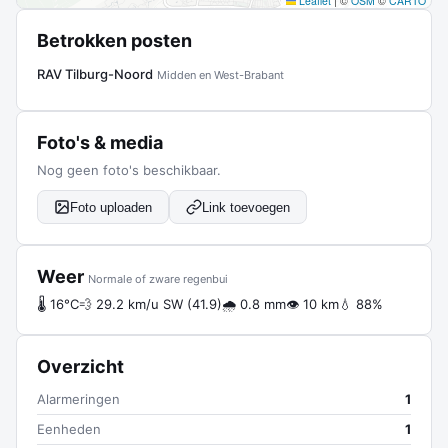
Leaflet
|
©
OSM
©
CARTO
Betrokken posten
RAV Tilburg-Noord
Midden en West-Brabant
Foto's & media
Nog geen foto's beschikbaar.
Foto uploaden
Link toevoegen
Weer
Normale of zware regenbui
🌡 16°C
💨 29.2 km/u SW (41.9)
🌧 0.8 mm
👁 10 km
💧 88%
Overzicht
Alarmeringen
1
Eenheden
1