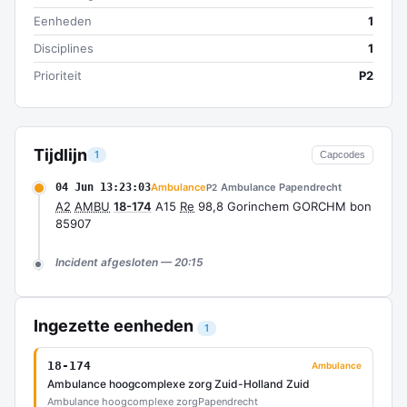
Eenheden
1
Disciplines
1
Prioriteit
P2
Tijdlijn
1
Capcodes
04 Jun 13:23:03
Ambulance
Ambulance Papendrecht
P2
A2
AMBU
18-174
A15
Re
98,8 Gorinchem GORCHM bon
85907
Incident afgesloten — 20:15
Ingezette eenheden
1
18-174
Ambulance
Ambulance hoogcomplexe zorg Zuid-Holland Zuid
Ambulance hoogcomplexe zorg
Papendrecht