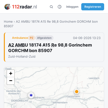
112
radar
.nl
Inloggen
Registreren
Home
›
A2 AMBU 18174 A15 Re 98,8 Gorinchem GORCHM bon
85907
04-06-2026 13:23
Ambulance
P2
Afgesloten
A2
AMBU
18174 A15
Re
98,8 Gorinchem
GORCHM bon 85907
Zuid-Holland-Zuid
+
−