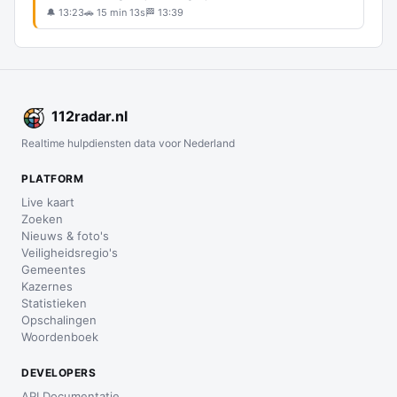
🔔 13:23
🚗 15 min 13s
🏁 13:39
112
radar
.nl
Realtime hulpdiensten data voor Nederland
PLATFORM
Live kaart
Zoeken
Nieuws & foto's
Veiligheidsregio's
Gemeentes
Kazernes
Statistieken
Opschalingen
Woordenboek
DEVELOPERS
API Documentatie