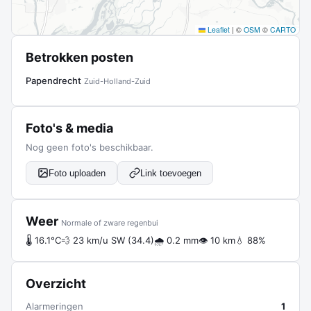
Leaflet
|
©
OSM
©
CARTO
Betrokken posten
Papendrecht
Zuid-Holland-Zuid
Foto's & media
Nog geen foto's beschikbaar.
Foto uploaden
Link toevoegen
Weer
Normale of zware regenbui
🌡 16.1°C
💨 23 km/u SW (34.4)
🌧 0.2 mm
👁 10 km
💧 88%
Overzicht
Alarmeringen
1