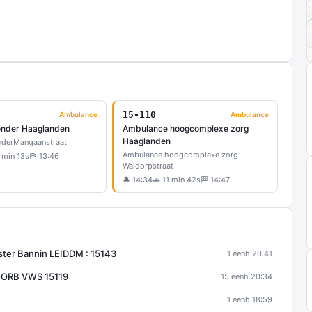
15-110
Ambulance
Ambulance
onder Haaglanden
Ambulance hoogcomplexe zorg
Haaglanden
nder
Mangaanstraat
Ambulance hoogcomplexe zorg
 min 13s
🏁 13:46
Waldorpstraat
🔔 14:34
🚗 11 min 42s
🏁 14:47
ter Bannin LEIDDM : 15143
1 eenh.
20:41
VOORB VWS 15119
15 eenh.
20:34
1 eenh.
18:59