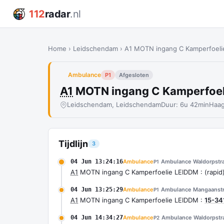
112
radar
.nl
Home
›
Leidschendam
›
A1 MOTN ingang C Kamperfoelie
Ambulance
P1
Afgesloten
A1
MOTN ingang C Kamperfoeli
Leidschendam, Leidschendam
Duur: 6u 42min
Haag
Tijdlijn
3
04 Jun 13:24:16
Ambulance
Ambulance Waldorpstra
P1
A1
MOTN ingang C Kamperfoelie LEIDDM : (rapid
04 Jun 13:25:29
Ambulance
Ambulance Mangaanstr
P1
A1
MOTN ingang C Kamperfoelie LEIDDM :
15-34
04 Jun 14:34:27
Ambulance
Ambulance Waldorpstr
P2