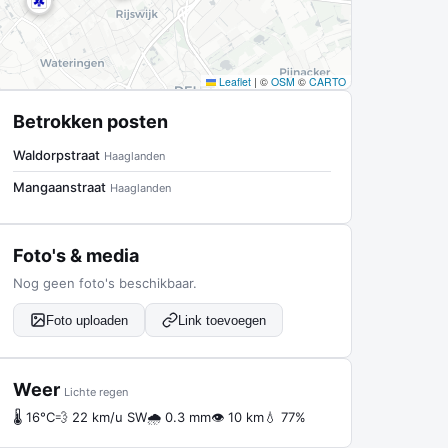
Leaflet
|
©
OSM
©
CARTO
Betrokken posten
Waldorpstraat
Haaglanden
Mangaanstraat
Haaglanden
Foto's & media
Nog geen foto's beschikbaar.
Foto uploaden
Link toevoegen
Weer
Lichte regen
🌡 16°C
💨 22 km/u SW
🌧 0.3 mm
👁 10 km
💧 77%