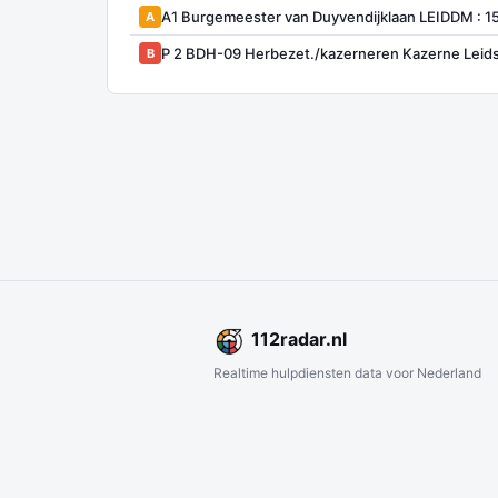
A1 Burgemeester van Duyvendijklaan LEIDDM : 1
A
P 2 BDH-09 Herbezet./kazerneren Kazerne Leid
B
112
radar
.nl
Realtime hulpdiensten data voor Nederland