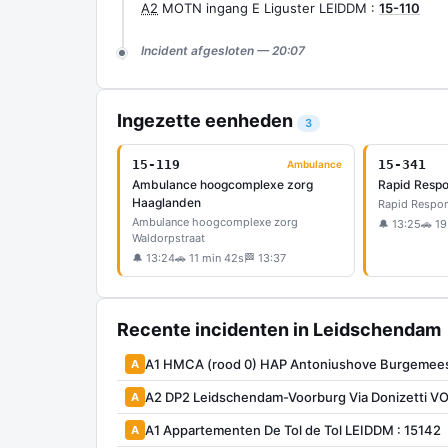
A2
MOTN ingang E Liguster LEIDDM :
15-110
Incident afgesloten — 20:07
Ingezette eenheden
3
15-119
15-341
Ambulance
Ambulance hoogcomplexe zorg
Rapid Resp
Haaglanden
Rapid Respo
Ambulance hoogcomplexe zorg
🔔 13:25
🚗 19
Waldorpstraat
🔔 13:24
🚗 11 min 42s
🏁 13:37
Recente incidenten in Leidschendam
A1 HMCA (rood 0) HAP Antoniushove Burgemees
A
A2 DP2 Leidschendam-Voorburg Via Donizetti 
A
A1 Appartementen De Tol de Tol LEIDDM : 15142
A