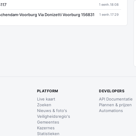
5117
1 eenh.
18:08
schendam-Voorburg Via Donizetti Voorburg 156831
1 eenh.
17:29
PLATFORM
DEVELOPERS
Live kaart
API Documentatie
Zoeken
Plannen & prijzen
Nieuws & foto's
Automations
Veiligheidsregio's
Gemeentes
Kazernes
Statistieken