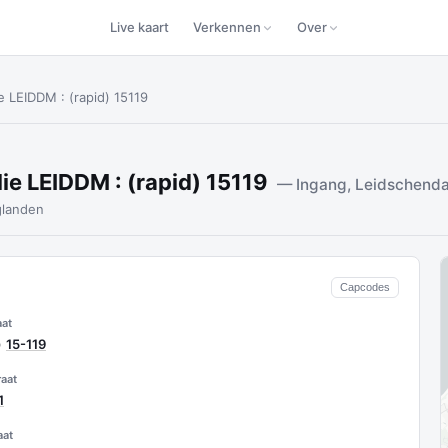
Live kaart
Verkennen
Over
 LEIDDM : (rapid) 15119
e LEIDDM : (rapid) 15119
— Ingang, Leidschend
landen
Capcodes
at
)
15-119
aat
1
aat