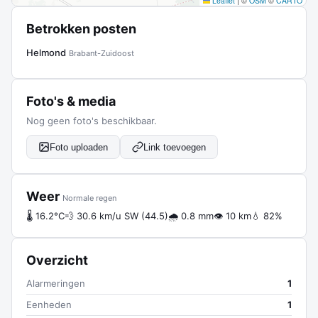
Leaflet
|
©
OSM
©
CARTO
Betrokken posten
Helmond
Brabant-Zuidoost
Foto's & media
Nog geen foto's beschikbaar.
Foto uploaden
Link toevoegen
Weer
Normale regen
🌡 16.2°C
💨 30.6 km/u SW (44.5)
🌧 0.8 mm
👁 10 km
💧 82%
Overzicht
Alarmeringen
1
Eenheden
1