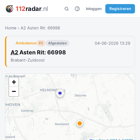
112
radar
.nl
Inloggen
Registreren
Home
›
A2 Asten Rit: 66998
04-06-2026 13:29
Ambulance
P2
Afgesloten
A2
Asten Rit: 66998
Brabant-Zuidoost
+
−