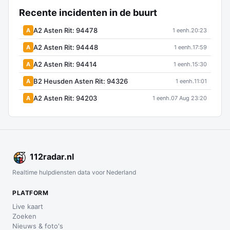
Recente incidenten in de buurt
A2 Asten Rit: 94478
A
1 eenh.
20:23
A2 Asten Rit: 94448
A
1 eenh.
17:59
A2 Asten Rit: 94414
A
1 eenh.
15:30
B2 Heusden Asten Rit: 94326
A
1 eenh.
11:01
A2 Asten Rit: 94203
A
1 eenh.
07 Aug 23:20
112
radar
.nl
Realtime hulpdiensten data voor Nederland
PLATFORM
Live kaart
Zoeken
Nieuws & foto's