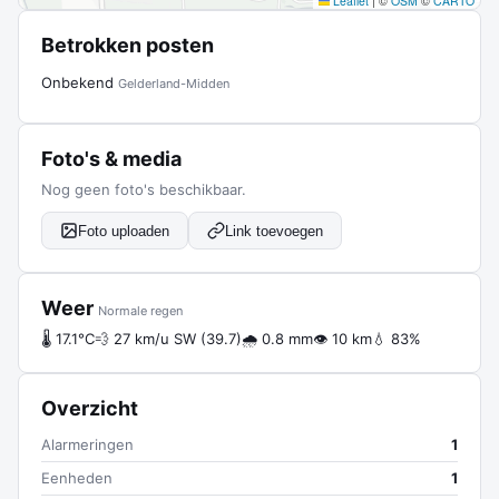
Leaflet
|
©
OSM
©
CARTO
Betrokken posten
Onbekend
Gelderland-Midden
Foto's & media
Nog geen foto's beschikbaar.
Foto uploaden
Link toevoegen
Weer
Normale regen
🌡 17.1°C
💨 27 km/u SW (39.7)
🌧 0.8 mm
👁 10 km
💧 83%
Overzicht
Alarmeringen
1
Eenheden
1