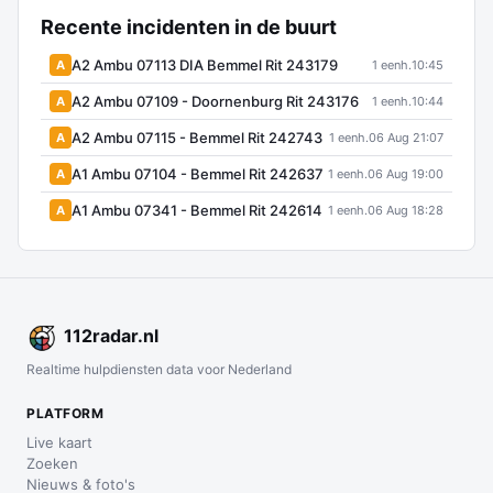
Recente incidenten in de buurt
A2 Ambu 07113 DIA Bemmel Rit 243179
A
1 eenh.
10:45
A2 Ambu 07109 - Doornenburg Rit 243176
A
1 eenh.
10:44
A2 Ambu 07115 - Bemmel Rit 242743
A
1 eenh.
06 Aug 21:07
A1 Ambu 07104 - Bemmel Rit 242637
A
1 eenh.
06 Aug 19:00
A1 Ambu 07341 - Bemmel Rit 242614
A
1 eenh.
06 Aug 18:28
112
radar
.nl
Realtime hulpdiensten data voor Nederland
PLATFORM
Live kaart
Zoeken
Nieuws & foto's