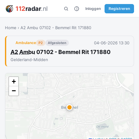
112
radar
.nl
Inloggen
Registreren
Home
›
A2 Ambu 07102 - Bemmel Rit 171880
04-06-2026 13:30
Ambulance
P2
Afgesloten
A2
Ambu
07102 - Bemmel Rit 171880
Gelderland-Midden
+
−