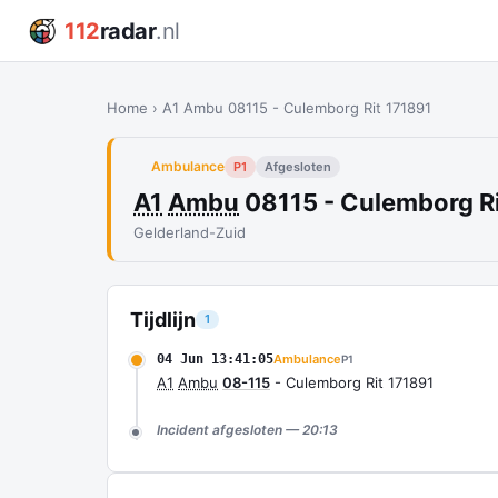
112
radar
.nl
Home
›
A1 Ambu 08115 - Culemborg Rit 171891
Ambulance
P1
Afgesloten
A1
Ambu
08115 - Culemborg Ri
Gelderland-Zuid
Tijdlijn
1
04 Jun 13:41:05
Ambulance
P1
A1
Ambu
08-115
- Culemborg Rit 171891
Incident afgesloten — 20:13