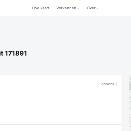
Live kaart
Verkennen
Over
t 171891
Capcodes