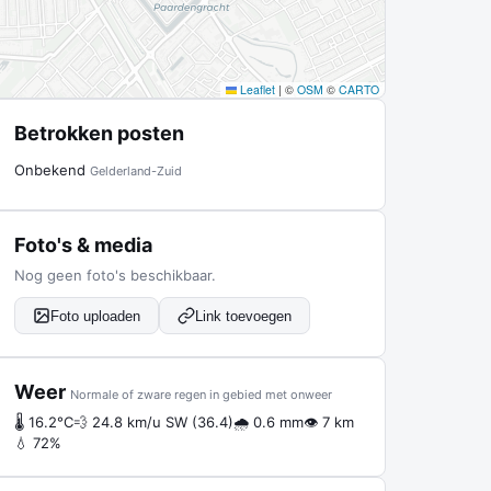
Leaflet
|
©
OSM
©
CARTO
Betrokken posten
Onbekend
Gelderland-Zuid
Foto's & media
Nog geen foto's beschikbaar.
Foto uploaden
Link toevoegen
Weer
Normale of zware regen in gebied met onweer
🌡 16.2°C
💨 24.8 km/u SW (36.4)
🌧 0.6 mm
👁 7 km
💧 72%