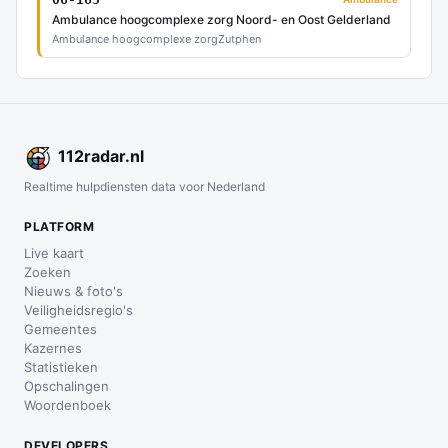
Ambulance hoogcomplexe zorg Noord- en Oost Gelderland
Ambulance hoogcomplexe zorg
Zutphen
112
radar
.nl
Realtime hulpdiensten data voor Nederland
PLATFORM
Live kaart
Zoeken
Nieuws & foto's
Veiligheidsregio's
Gemeentes
Kazernes
Statistieken
Opschalingen
Woordenboek
DEVELOPERS