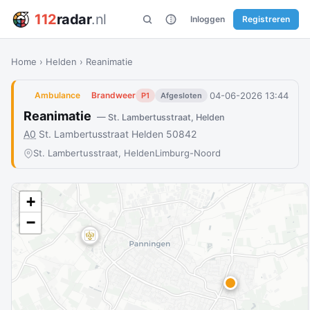
112
radar
.nl
Inloggen
Registreren
Home
›
Helden
›
Reanimatie
04-06-2026 13:44
Ambulance
Brandweer
P1
Afgesloten
Reanimatie
— St. Lambertusstraat, Helden
A0
St. Lambertusstraat Helden 50842
St. Lambertusstraat, Helden
Limburg-Noord
+
−