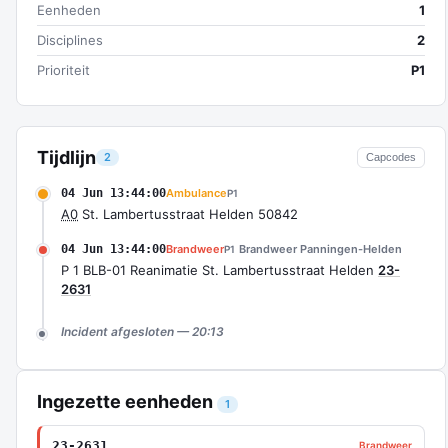
Eenheden
1
Disciplines
2
Prioriteit
P1
Tijdlijn
2
Capcodes
04 Jun 13:44:00
Ambulance
P1
A0
St. Lambertusstraat Helden 50842
04 Jun 13:44:00
Brandweer
Brandweer Panningen-Helden
P1
P 1 BLB-01 Reanimatie St. Lambertusstraat Helden
23-
2631
Incident afgesloten — 20:13
Ingezette eenheden
1
23-2631
Brandweer