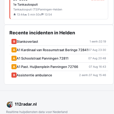
1e Tankautospuit
Tankautospuit (TS)
Panningen-Helden
🔔 13:44
🚗 5 min 50s
🏁 13:54
Recente incidenten in Helden
Stankoverlast
B
1 eenh.
02:19
A1 Kardinaal van Rossumstraat Beringe 72841
A
07 Aug 23:30
A1 Schoolstraat Panningen 72811
A
07 Aug 20:48
A1 Past. Huijbenplein Panningen 72766
A
07 Aug 16:43
Assistentie ambulance
B
2 eenh.
07 Aug 15:46
112
radar
.nl
Realtime hulpdiensten data voor Nederland