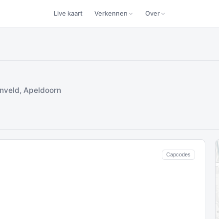
Live kaart
Verkennen
Over
nveld, Apeldoorn
d
Capcodes