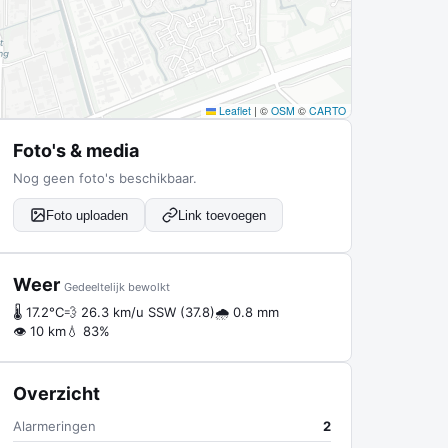
Leaflet
|
©
OSM
©
CARTO
Foto's & media
Nog geen foto's beschikbaar.
Foto uploaden
Link toevoegen
Weer
Gedeeltelijk bewolkt
🌡 17.2°C
💨 26.3 km/u SSW (37.8)
🌧 0.8 mm
👁 10 km
💧 83%
Overzicht
Alarmeringen
2