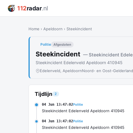
112
radar
.nl
Home
›
Apeldoorn
›
Steekincident
Politie
Afgesloten
Steekincident
— Steekincident Edele
Steekincident Edelenveld Apeldoorn 410945
Edelenveld, Apeldoorn
Noord- en Oost-Gelderlan
Tijdlijn
2
04 Jun 13:47:02
Politie
Steekincident Edelenveld Apeldoorn 410945
04 Jun 13:47:02
Politie
Steekincident Edelenveld Apeldoorn 410945