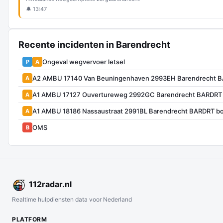
🔔 13:47
Recente incidenten in Barendrecht
Ongeval wegvervoer letsel
P
A
A2 AMBU 17140 Van Beuningenhaven 2993EH Barendrecht 
A
A1 AMBU 17127 Ouvertureweg 2992GC Barendrecht BARDRT
A
A1 AMBU 18186 Nassaustraat 2991BL Barendrecht BARDRT b
A
OMS
B
112
radar
.nl
Realtime hulpdiensten data voor Nederland
PLATFORM