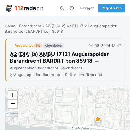
112
radar
.nl
Inloggen
Registreren
Home
›
Barendrecht
›
A2 (DIA: ja) AMBU 17121 Augustapolder
Barendrecht BARDRT bon 85918
04-06-2026 13:47
Ambulance
P2
Afgesloten
A2
(
DIA
: ja)
AMBU
17121 Augustapolder
Barendrecht BARDRT bon 85918
—
Augustapolder Barendrecht, Barendrecht
Augustapolder, Barendrecht
Rotterdam-Rijnmond
+
−