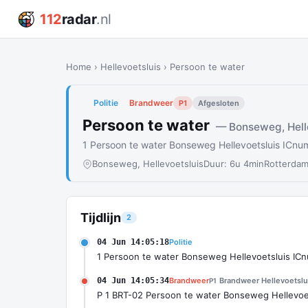
112
radar
.nl
Home
›
Hellevoetsluis
›
Persoon te water
Politie
Brandweer
P1
Afgesloten
Persoon te water
— Bonseweg, Hell
1 Persoon te water Bonseweg Hellevoetsluis ICn
Bonseweg, Hellevoetsluis
Duur: 6u 4min
Rotterdam
Tijdlijn
2
04 Jun 14:05:18
Politie
1 Persoon te water Bonseweg Hellevoetsluis IC
04 Jun 14:05:34
Brandweer
Brandweer Hellevoetslu
P1
P 1 BRT-02 Persoon te water Bonseweg Hellevoe