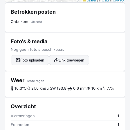
Leaflet
|
©
OSM
©
CARTO
Betrokken posten
Onbekend
Utrecht
Foto's & media
Nog geen foto's beschikbaar.
Foto uploaden
Link toevoegen
Weer
Lichte regen
🌡 16.3°C
💨 21.6 km/u SW (33.8)
🌧 0.6 mm
👁 10 km
💧 77%
Overzicht
Alarmeringen
1
Eenheden
1