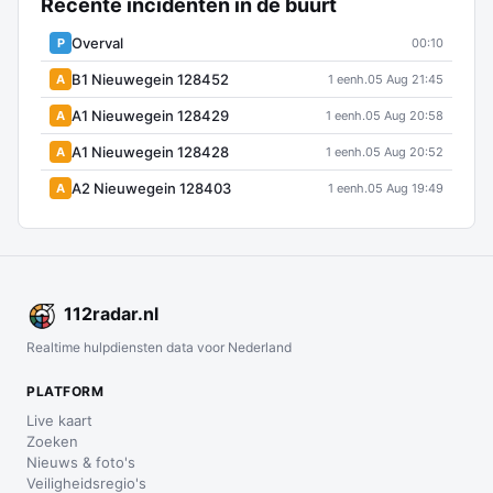
Recente incidenten in de buurt
Overval
P
00:10
B1 Nieuwegein 128452
A
1 eenh.
05 Aug 21:45
A1 Nieuwegein 128429
A
1 eenh.
05 Aug 20:58
A1 Nieuwegein 128428
A
1 eenh.
05 Aug 20:52
A2 Nieuwegein 128403
A
1 eenh.
05 Aug 19:49
112
radar
.nl
Realtime hulpdiensten data voor Nederland
PLATFORM
Live kaart
Zoeken
Nieuws & foto's
Veiligheidsregio's