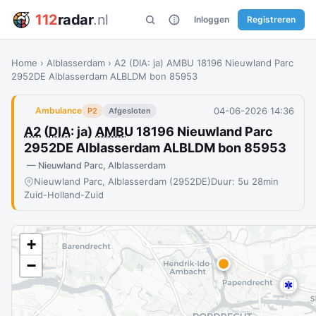
112
radar
.nl
Inloggen
Registreren
Home
›
Alblasserdam
›
A2 (DIA: ja) AMBU 18196 Nieuwland Parc
2952DE Alblasserdam ALBLDM bon 85953
04-06-2026 14:36
Ambulance
P2
Afgesloten
A2
(
DIA
: ja)
AMBU
18196 Nieuwland Parc
2952DE Alblasserdam ALBLDM bon 85953
— Nieuwland Parc, Alblasserdam
Nieuwland Parc, Alblasserdam (2952DE)
Duur: 5u 28min
Zuid-Holland-Zuid
+
−