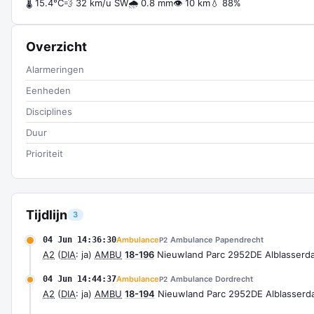
🌡 15.4°C
💨 32 km/u SW
🌧 0.8 mm
👁 10 km
💧 88%
Overzicht
Alarmeringen
Eenheden
Disciplines
Duur
Prioriteit
Tijdlijn
3
04 Jun 14:36:30
Ambulance
Ambulance Papendrecht
P2
A2
(
DIA
: ja)
AMBU
18-196
Nieuwland Parc 2952DE Alblasser
04 Jun 14:44:37
Ambulance
Ambulance Dordrecht
P2
A2
(
DIA
: ja)
AMBU
18-194
Nieuwland Parc 2952DE Alblasser