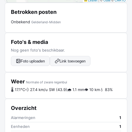
Leaflet
|
©
OSM
©
CARTO
Betrokken posten
Onbekend
Gelderland-Midden
Foto's & media
Nog geen foto's beschikbaar.
Foto uploaden
Link toevoegen
Weer
Normale of zware regenbui
🌡 17.1°C
💨 27.4 km/u SW (43.9)
🌧 1.1 mm
👁 10 km
💧 83%
Overzicht
Alarmeringen
1
Eenheden
1