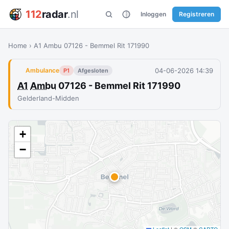
112
radar
.nl
Inloggen
Registreren
Home
›
A1 Ambu 07126 - Bemmel Rit 171990
04-06-2026 14:39
Ambulance
P1
Afgesloten
A1
Ambu
07126 - Bemmel Rit 171990
Gelderland-Midden
+
−