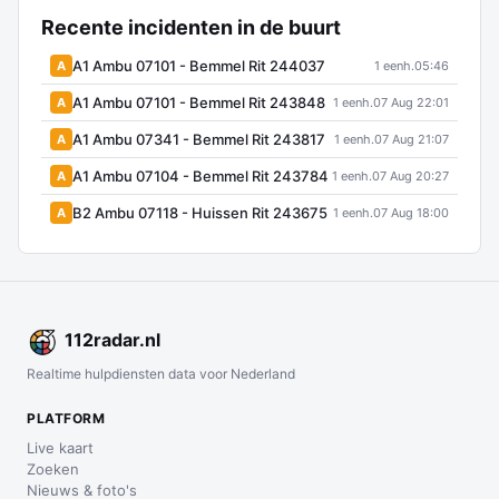
Recente incidenten in de buurt
A1 Ambu 07101 - Bemmel Rit 244037
A
1 eenh.
05:46
A1 Ambu 07101 - Bemmel Rit 243848
A
1 eenh.
07 Aug 22:01
A1 Ambu 07341 - Bemmel Rit 243817
A
1 eenh.
07 Aug 21:07
A1 Ambu 07104 - Bemmel Rit 243784
A
1 eenh.
07 Aug 20:27
B2 Ambu 07118 - Huissen Rit 243675
A
1 eenh.
07 Aug 18:00
112
radar
.nl
Realtime hulpdiensten data voor Nederland
PLATFORM
Live kaart
Zoeken
Nieuws & foto's