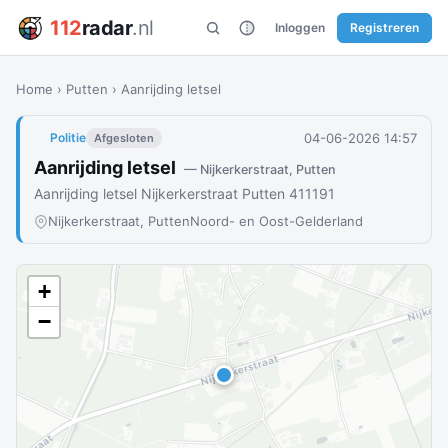
112
radar
.nl
Inloggen
Registreren
Home
›
Putten
›
Aanrijding letsel
04-06-2026 14:57
Politie
Afgesloten
Aanrijding letsel
— Nijkerkerstraat, Putten
Aanrijding letsel Nijkerkerstraat Putten 411191
Nijkerkerstraat, Putten
Noord- en Oost-Gelderland
+
−