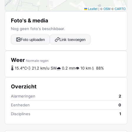
Leaflet
|
©
OSM
©
CARTO
Foto's & media
Nog geen foto's beschikbaar.
Foto uploaden
Link toevoegen
Weer
Normale regen
🌡 15.4°C
💨 21.2 km/u SW
🌧 0.2 mm
👁 10 km
💧 88%
Overzicht
Alarmeringen
2
Eenheden
0
Disciplines
1