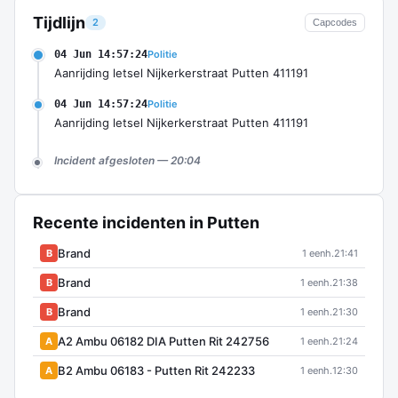
Tijdlijn
2
Capcodes
04 Jun 14:57:24
Politie
Aanrijding letsel Nijkerkerstraat Putten 411191
04 Jun 14:57:24
Politie
Aanrijding letsel Nijkerkerstraat Putten 411191
Incident afgesloten — 20:04
Recente incidenten in Putten
Brand
B
1 eenh.
21:41
Brand
B
1 eenh.
21:38
Brand
B
1 eenh.
21:30
A2 Ambu 06182 DIA Putten Rit 242756
A
1 eenh.
21:24
B2 Ambu 06183 - Putten Rit 242233
A
1 eenh.
12:30