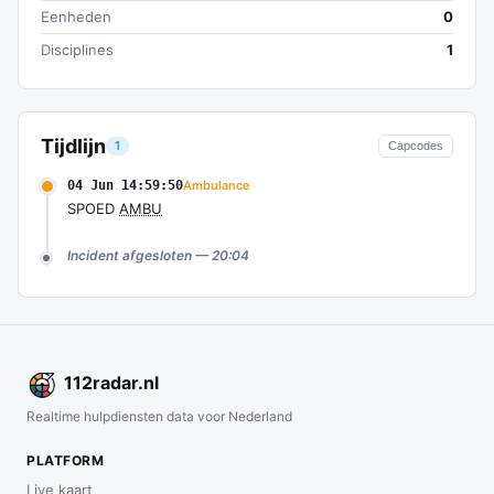
Eenheden
0
Disciplines
1
Tijdlijn
1
Capcodes
04 Jun 14:59:50
Ambulance
SPOED
AMBU
Incident afgesloten — 20:04
112
radar
.nl
Realtime hulpdiensten data voor Nederland
PLATFORM
Live kaart