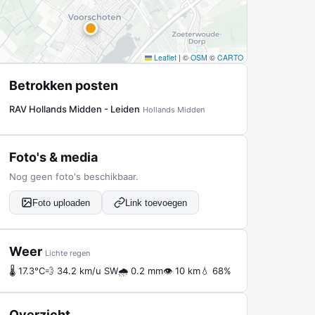
Leaflet
|
©
OSM
©
CARTO
Betrokken posten
RAV Hollands Midden - Leiden
Hollands Midden
Foto's & media
Nog geen foto's beschikbaar.
Foto uploaden
Link toevoegen
Weer
Lichte regen
🌡 17.3°C
💨 34.2 km/u SW
🌧 0.2 mm
👁 10 km
💧 68%
Overzicht