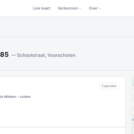
Live kaart
Verkennen
Over
185
— Schoolstraat, Voorschoten
Capcodes
ds Midden - Leiden