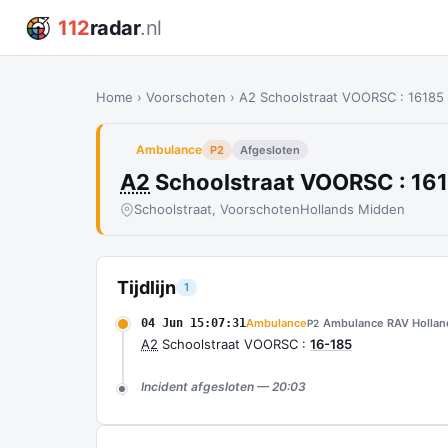
112
radar
.nl
Home
›
Voorschoten
›
A2 Schoolstraat VOORSC : 16185
Ambulance
P2
Afgesloten
A2
Schoolstraat VOORSC : 16
Schoolstraat, Voorschoten
Hollands Midden
Tijdlijn
1
04 Jun 15:07:31
Ambulance
Ambulance RAV Hollan
P2
A2
Schoolstraat VOORSC :
16-185
Incident afgesloten — 20:03