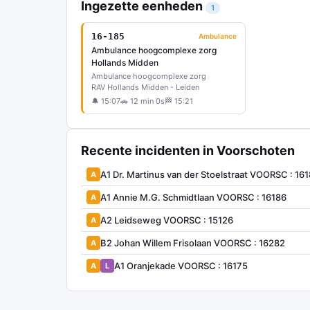
Ingezette eenheden
1
16-185
Ambulance
Ambulance hoogcomplexe zorg
Hollands Midden
Ambulance hoogcomplexe zorg
RAV Hollands Midden - Leiden
🔔 15:07
🚗 12 min 0s
🏁 15:21
Recente incidenten in Voorschoten
A1 Dr. Martinus van der Stoelstraat VOORSC : 16
A
A1 Annie M.G. Schmidtlaan VOORSC : 16186
A
A2 Leidseweg VOORSC : 15126
A
B2 Johan Willem Frisolaan VOORSC : 16282
A
A1 Oranjekade VOORSC : 16175
A
L