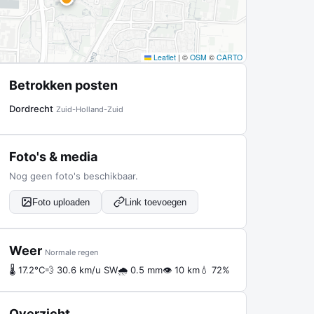
Leaflet
|
©
OSM
©
CARTO
Betrokken posten
Dordrecht
Zuid-Holland-Zuid
Foto's & media
Nog geen foto's beschikbaar.
Foto uploaden
Link toevoegen
Weer
Normale regen
🌡 17.2°C
💨 30.6 km/u SW
🌧 0.5 mm
👁 10 km
💧 72%
Overzicht