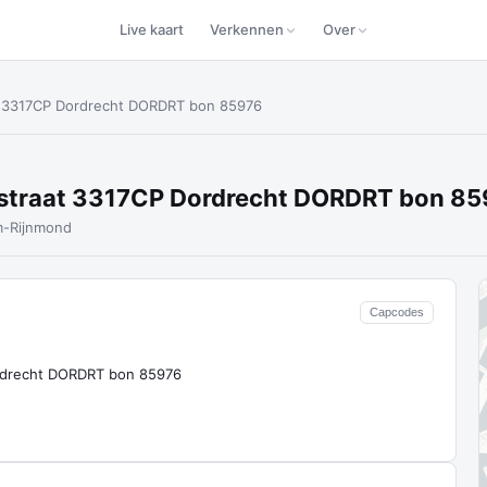
Live kaart
Verkennen
Over
t 3317CP Dordrecht DORDRT bon 85976
hstraat 3317CP Dordrecht DORDRT bon 8
m-Rijnmond
Capcodes
rdrecht DORDRT bon 85976