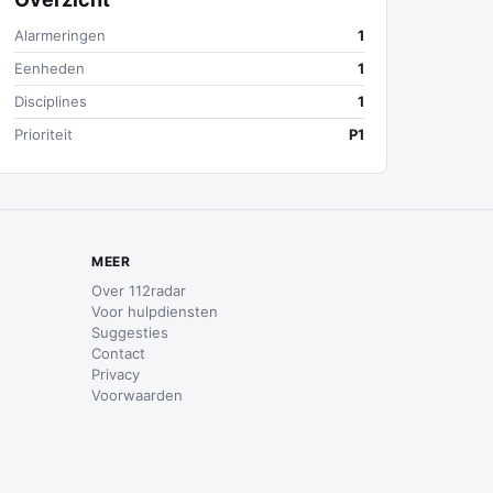
Alarmeringen
1
Eenheden
1
Disciplines
1
Prioriteit
P1
MEER
Over 112radar
Voor hulpdiensten
Suggesties
Contact
Privacy
Voorwaarden