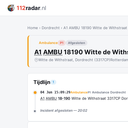
112
radar
.nl
Home
›
Dordrecht
›
A1 AMBU 18190 Witte de Withstraa
Ambulance
P1
Afgesloten
A1
AMBU
18190 Witte de Wit
Witte de Withstraat, Dordrecht (3317CP)
Rotterda
Tijdlijn
1
04 Jun 15:09:29
Ambulance
Ambulance Dordrecht
P1
A1
AMBU
18-190
Witte de Withstraat 3317CP Do
Incident afgesloten — 20:02