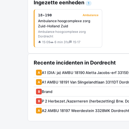
Ingezette eenheden
1
18-190
Ambulance
Ambulance hoogcomplexe zorg
Zuid-Holland Zuid
Ambulance hoogcomplexe zorg
Dordrecht
🔔 15:09
🚗 6 min 31s
🏁 15:17
Recente incidenten in Dordrecht
A1 (DIA: ja) AMBU 18190 Aletta Jacobs-erf 331
A
A1 AMBU 18191 Van Slingelandtlaan 3311DT Dor
A
Brand
B
P 2 Herbezet./kazerneren (herbezetting) Brw. D
B
A2 AMBU 18197 Weerdestein 3328MK Dordrech
A