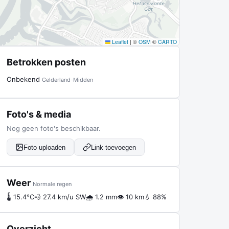
Leaflet
|
©
OSM
©
CARTO
Betrokken posten
Onbekend
Gelderland-Midden
Foto's & media
Nog geen foto's beschikbaar.
Foto uploaden
Link toevoegen
Weer
Normale regen
🌡 15.4°C
💨 27.4 km/u SW
🌧 1.2 mm
👁 10 km
💧 88%
Overzicht