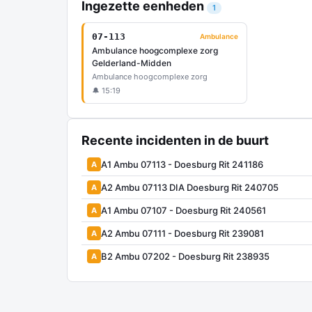
Ingezette eenheden
1
07-113
Ambulance
Ambulance hoogcomplexe zorg
Gelderland-Midden
Ambulance hoogcomplexe zorg
🔔 15:19
Recente incidenten in de buurt
A1 Ambu 07113 - Doesburg Rit 241186
A
A2 Ambu 07113 DIA Doesburg Rit 240705
A
A1 Ambu 07107 - Doesburg Rit 240561
A
A2 Ambu 07111 - Doesburg Rit 239081
A
B2 Ambu 07202 - Doesburg Rit 238935
A