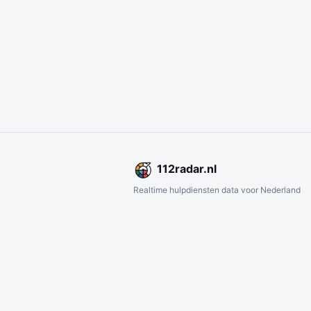
112
radar
.nl
Realtime hulpdiensten data voor Nederland