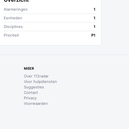
Alarmeringen
1
Eenheden
1
Disciplines
1
Prioriteit
P1
MEER
Over 112radar
Voor hulpdiensten
Suggesties
Contact
Privacy
Voorwaarden