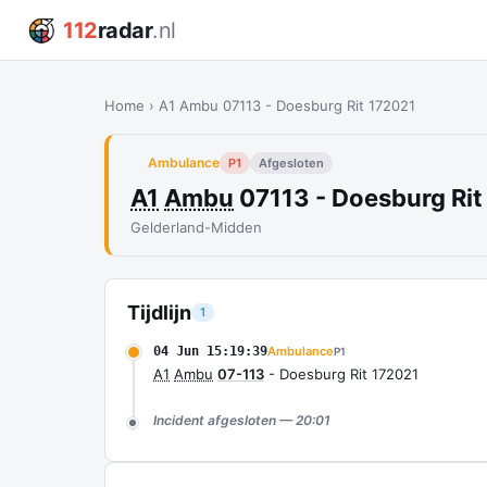
112
radar
.nl
Home
›
A1 Ambu 07113 - Doesburg Rit 172021
Ambulance
P1
Afgesloten
A1
Ambu
07113 - Doesburg Rit
Gelderland-Midden
Tijdlijn
1
04 Jun 15:19:39
Ambulance
P1
A1
Ambu
07-113
- Doesburg Rit 172021
Incident afgesloten — 20:01