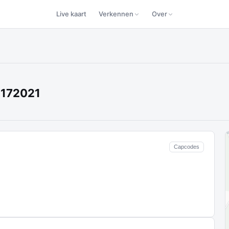
Live kaart
Verkennen
Over
 172021
Capcodes