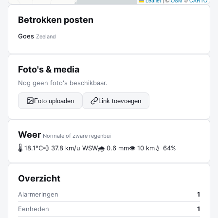
Leaflet
|
©
OSM
©
CARTO
Betrokken posten
Goes
Zeeland
Foto's & media
Nog geen foto's beschikbaar.
Foto uploaden
Link toevoegen
Weer
Normale of zware regenbui
🌡 18.1°C
💨 37.8 km/u WSW
🌧 0.6 mm
👁 10 km
💧 64%
Overzicht
Alarmeringen
1
Eenheden
1