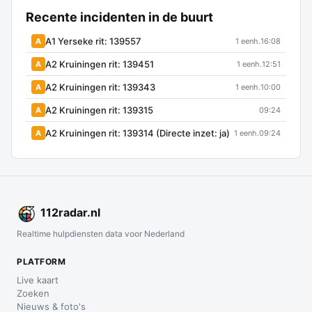
Recente incidenten in de buurt
A1 Yerseke rit: 139557
A
1 eenh.
16:08
A2 Kruiningen rit: 139451
A
1 eenh.
12:51
A2 Kruiningen rit: 139343
A
1 eenh.
10:00
A2 Kruiningen rit: 139315
A
09:24
A2 Kruiningen rit: 139314 (Directe inzet: ja)
A
1 eenh.
09:24
112
radar
.nl
Realtime hulpdiensten data voor Nederland
PLATFORM
Live kaart
Zoeken
Nieuws & foto's