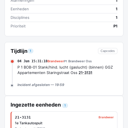
Alarmeringen
1
Eenheden
1
Disciplines
1
Prioriteit
P1
Tijdlijn
1
Capcodes
04 Jun 15:31:18
Brandweer
Brandweer Oss
P1
P 1 BOB-01 Stank/hind. lucht (gaslucht) (binnen) GGZ
Appartementen Staringstraat Oss
21-3131
Incident afgesloten — 19:59
Ingezette eenheden
1
21-3131
Brandweer
1e Tankautospuit