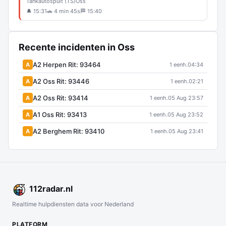
Tankautospuit (TS)
Oss
🔔 15:31
🚗 4 min 45s
🏁 15:40
Recente incidenten in Oss
A2 Herpen Rit: 93464
A
1 eenh.
04:34
A2 Oss Rit: 93446
A
1 eenh.
02:21
A2 Oss Rit: 93414
A
1 eenh.
05 Aug 23:57
A1 Oss Rit: 93413
A
1 eenh.
05 Aug 23:52
A2 Berghem Rit: 93410
A
1 eenh.
05 Aug 23:41
112
radar
.nl
Realtime hulpdiensten data voor Nederland
PLATFORM