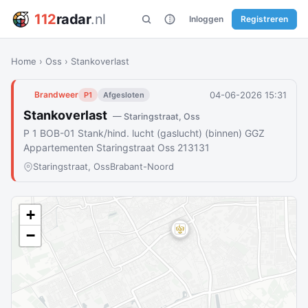
112
radar
.nl
Inloggen
Registreren
Home
›
Oss
›
Stankoverlast
04-06-2026 15:31
Brandweer
P1
Afgesloten
Stankoverlast
— Staringstraat, Oss
P 1 BOB-01 Stank/hind. lucht (gaslucht) (binnen) GGZ
Appartementen Staringstraat Oss 213131
Staringstraat, Oss
Brabant-Noord
+
−