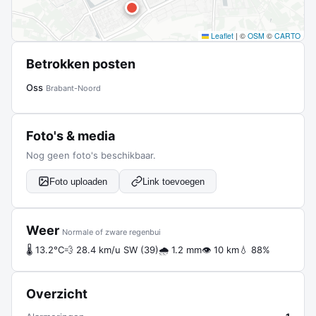
Leaflet
|
©
OSM
©
CARTO
Betrokken posten
Oss
Brabant-Noord
Foto's & media
Nog geen foto's beschikbaar.
Foto uploaden
Link toevoegen
Weer
Normale of zware regenbui
🌡 13.2°C
💨 28.4 km/u SW (39)
🌧 1.2 mm
👁 10 km
💧 88%
Overzicht