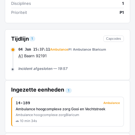
Disciplines
1
Prioriteit
P1
Tijdlijn
1
Capcodes
04 Jun 15:37:11
Ambulance
Ambulance Blaricum
P1
A1
Baarn 92191
Incident afgesloten — 19:57
Ingezette eenheden
1
14-189
Ambulance
Ambulance hoogcomplexe zorg Gooi en Vechtstreek
Ambulance hoogcomplexe zorg
Blaricum
🚗 10 min 34s