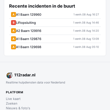
Recente incidenten in de buurt
A1 Baarn 129960
A
1 eenh.
08 Aug 16:27
Liftopsluiting
B
1 eenh.
08 Aug 14:46
A2 Baarn 129916
A
1 eenh.
08 Aug 14:20
A1 Baarn 129876
A
1 eenh.
08 Aug 13:09
A1 Baarn 129698
A
1 eenh.
08 Aug 05:10
112
radar
.nl
Realtime hulpdiensten data voor Nederland
PLATFORM
Live kaart
Zoeken
Nieuws & foto's