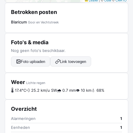
Leaflet
|
©
OSM
©
CARTO
Betrokken posten
Blaricum
Gooi en Vechtstreek
Foto's & media
Nog geen foto's beschikbaar.
Foto uploaden
Link toevoegen
Weer
Lichte regen
🌡 17.4°C
💨 25.2 km/u SW
🌧 0.7 mm
👁 10 km
💧 68%
Overzicht
Alarmeringen
1
Eenheden
1