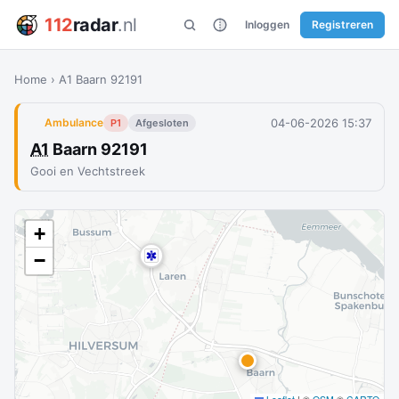
112
radar
.nl
Inloggen
Registreren
Home
›
A1 Baarn 92191
04-06-2026 15:37
Ambulance
P1
Afgesloten
A1
Baarn 92191
Gooi en Vechtstreek
+
−