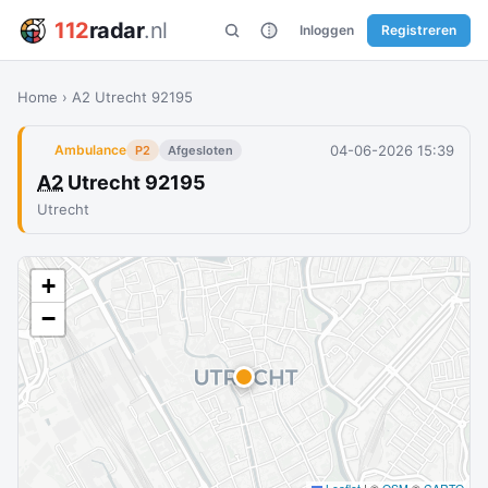
112
radar
.nl
Inloggen
Registreren
Home
›
A2 Utrecht 92195
04-06-2026 15:39
Ambulance
P2
Afgesloten
A2
Utrecht 92195
Utrecht
+
−