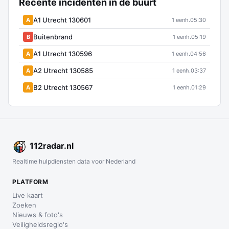
Recente incidenten in de buurt
A1 Utrecht 130601
A
1 eenh.
05:30
Buitenbrand
B
1 eenh.
05:19
A1 Utrecht 130596
A
1 eenh.
04:56
A2 Utrecht 130585
A
1 eenh.
03:37
B2 Utrecht 130567
A
1 eenh.
01:29
112
radar
.nl
Realtime hulpdiensten data voor Nederland
PLATFORM
Live kaart
Zoeken
Nieuws & foto's
Veiligheidsregio's