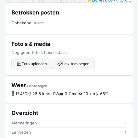
Leaflet
|
©
OSM
©
CARTO
Betrokken posten
Onbekend
Utrecht
Foto's & media
Nog geen foto's beschikbaar.
Foto uploaden
Link toevoegen
Weer
Lichte regen
🌡 17.4°C
💨 26.6 km/u SW
🌧 0.7 mm
👁 10 km
💧 68%
Overzicht
Alarmeringen
1
Eenheden
1