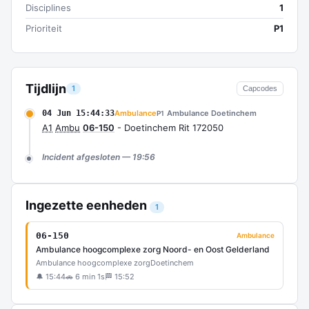
Disciplines
1
Prioriteit
P1
Tijdlijn
1
Capcodes
04 Jun 15:44:33
Ambulance
Ambulance Doetinchem
P1
A1
Ambu
06-150
- Doetinchem Rit 172050
Incident afgesloten — 19:56
Ingezette eenheden
1
06-150
Ambulance
Ambulance hoogcomplexe zorg Noord- en Oost Gelderland
Ambulance hoogcomplexe zorg
Doetinchem
🔔 15:44
🚗 6 min 1s
🏁 15:52