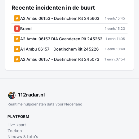
Recente incidenten in de buurt
A2 Ambu 06153 - Doetinchem Rit 245603
A
1 eenh.
15:45
Brand
B
1 eenh.
15:23
A2 Ambu 06153 DIA Gaanderen Rit 245262
A
1 eenh.
11:05
A1 Ambu 06157 - Doetinchem Rit 245226
A
1 eenh.
10:40
A2 Ambu 06157 - Doetinchem Rit 245073
A
1 eenh.
07:54
112
radar
.nl
Realtime hulpdiensten data voor Nederland
PLATFORM
Live kaart
Zoeken
Nieuws & foto's