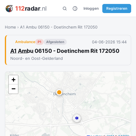
112
radar
.nl
Inloggen
Registreren
Home
›
A1 Ambu 06150 - Doetinchem Rit 172050
04-06-2026 15:44
Ambulance
P1
Afgesloten
A1
Ambu
06150 - Doetinchem Rit 172050
Noord- en Oost-Gelderland
+
−