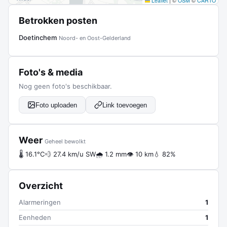
Leaflet
|
©
OSM
©
CARTO
Betrokken posten
Doetinchem
Noord- en Oost-Gelderland
Foto's & media
Nog geen foto's beschikbaar.
Foto uploaden
Link toevoegen
Weer
Geheel bewolkt
🌡 16.1°C
💨 27.4 km/u SW
🌧 1.2 mm
👁 10 km
💧 82%
Overzicht
Alarmeringen
1
Eenheden
1