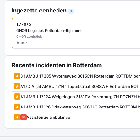
Ingezette eenheden
1
17-875
GHOR Logistiek Rotterdam-Rijnmond
GHOR Logistiek
🔔 15:52
Recente incidenten in Rotterdam
B1 AMBU 17305 Wytemaweg 3015CN Rotterdam ROTTDM bon
A
A1 (DIA: ja) AMBU 17141 Tapuitstraat 3083WH Rotterdam RO
A
A1 AMBU 17124 Welgelegen 3181DV Rozenburg ZH ROZNZH b
A
A1 AMBU 17126 Drinkwaterweg 3063JC Rotterdam ROTTDM b
A
Assistentie ambulance
A
B