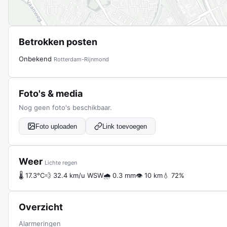
Betrokken posten
Onbekend
Rotterdam-Rijnmond
Foto's & media
Nog geen foto's beschikbaar.
Foto uploaden
Link toevoegen
Weer
Lichte regen
🌡 17.3°C
💨 32.4 km/u WSW
🌧 0.3 mm
👁 10 km
💧 72%
Overzicht
Alarmeringen