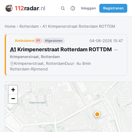
112
radar
.nl
Inloggen
Registreren
Home
›
Rotterdam
›
A1 Krimpenerstraat Rotterdam ROTTDM
04-06-2026 15:47
Ambulance
P1
Afgesloten
A1
Krimpenerstraat Rotterdam ROTTDM
—
Krimpenerstraat, Rotterdam
Krimpenerstraat, Rotterdam
Duur: 4u 8min
Rotterdam-Rijnmond
+
−