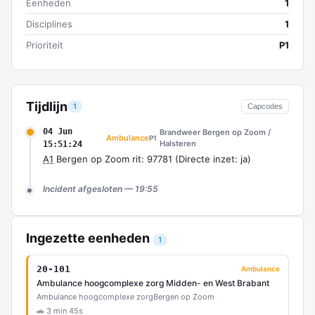
Eenheden
1
Disciplines
1
Prioriteit
P1
Tijdlijn
1
Capcodes
04 Jun
Brandweer Bergen op Zoom /
Ambulance
P1
Halsteren
15:51:24
A1
Bergen op Zoom rit: 97781 (Directe inzet: ja)
Incident afgesloten — 19:55
Ingezette eenheden
1
20-101
Ambulance
Ambulance hoogcomplexe zorg Midden- en West Brabant
Ambulance hoogcomplexe zorg
Bergen op Zoom
🚗 3 min 45s