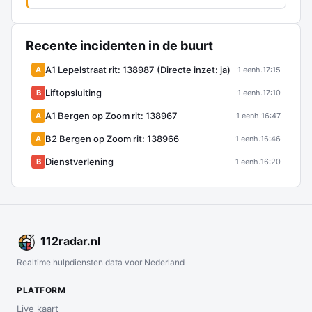
Recente incidenten in de buurt
A1 Lepelstraat rit: 138987 (Directe inzet: ja)
A
1 eenh.
17:15
Liftopsluiting
B
1 eenh.
17:10
A1 Bergen op Zoom rit: 138967
A
1 eenh.
16:47
B2 Bergen op Zoom rit: 138966
A
1 eenh.
16:46
Dienstverlening
B
1 eenh.
16:20
112
radar
.nl
Realtime hulpdiensten data voor Nederland
PLATFORM
Live kaart