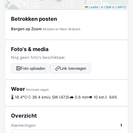
Leaflet
|
©
OSM
©
CARTO
Betrokken posten
Bergen op Zoom
Midden en West-Brabant
Foto's & media
Nog geen foto's beschikbaar.
Foto uploaden
Link toevoegen
Weer
Normale regen
🌡 18.4°C
💨 36.4 km/u SW (47.9)
🌧 0.6 mm
👁 10 km
💧 64%
Overzicht
Alarmeringen
1