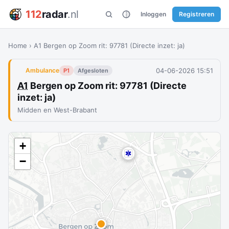
112
radar
.nl
Inloggen
Registreren
Home
›
A1 Bergen op Zoom rit: 97781 (Directe inzet: ja)
04-06-2026 15:51
Ambulance
P1
Afgesloten
A1
Bergen op Zoom rit: 97781 (Directe
inzet: ja)
Midden en West-Brabant
+
−