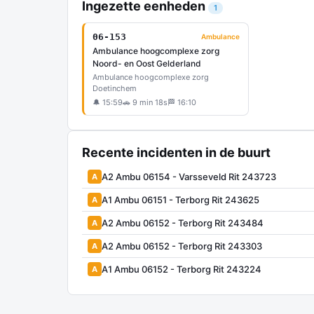
Ingezette eenheden
1
06-153
Ambulance
Ambulance hoogcomplexe zorg
Noord- en Oost Gelderland
Ambulance hoogcomplexe zorg
Doetinchem
🔔 15:59
🚗 9 min 18s
🏁 16:10
Recente incidenten in de buurt
A2 Ambu 06154 - Varsseveld Rit 243723
A
A1 Ambu 06151 - Terborg Rit 243625
A
A2 Ambu 06152 - Terborg Rit 243484
A
A2 Ambu 06152 - Terborg Rit 243303
A
A1 Ambu 06152 - Terborg Rit 243224
A