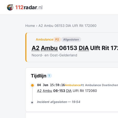
112
radar
.nl
Home
›
A2 Ambu 06153 DIA Ulft Rit 172060
Ambulance
P2
Afgesloten
A2
Ambu
06153
DIA
Ulft Rit 1
Noord- en Oost-Gelderland
Tijdlijn
1
04 Jun 15:59:16
Ambulance
Ambulance Doetinche
P2
A2
Ambu
06-153
DIA
Ulft Rit 172060
Incident afgesloten — 19:54