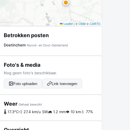
Leaflet
|
©
OSM
©
CARTO
Betrokken posten
Doetinchem
Noord- en Oost-Gelderland
Foto's & media
Nog geen foto's beschikbaar.
Foto uploaden
Link toevoegen
Weer
Geheel bewolkt
🌡 17.3°C
💨 27.4 km/u SW
🌧 1.2 mm
👁 10 km
💧 77%
Overzicht