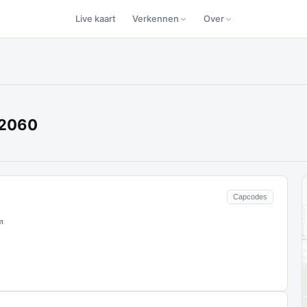
Live kaart
Verkennen
Over
72060
Capcodes
m