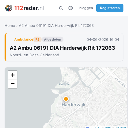
112
radar
.nl
Inloggen
Registreren
Home
›
A2 Ambu 06191 DIA Harderwijk Rit 172063
04-06-2026 16:04
Ambulance
P2
Afgesloten
A2
Ambu
06191
DIA
Harderwijk Rit 172063
Noord- en Oost-Gelderland
+
−