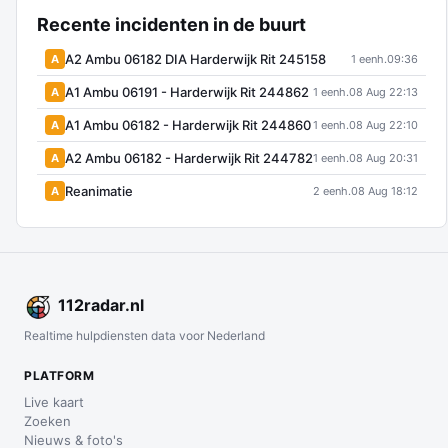
Recente incidenten in de buurt
A2 Ambu 06182 DIA Harderwijk Rit 245158
A
1 eenh.
09:36
A1 Ambu 06191 - Harderwijk Rit 244862
A
1 eenh.
08 Aug 22:13
A1 Ambu 06182 - Harderwijk Rit 244860
A
1 eenh.
08 Aug 22:10
A2 Ambu 06182 - Harderwijk Rit 244782
A
1 eenh.
08 Aug 20:31
Reanimatie
A
2 eenh.
08 Aug 18:12
112
radar
.nl
Realtime hulpdiensten data voor Nederland
PLATFORM
Live kaart
Zoeken
Nieuws & foto's