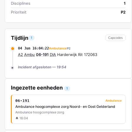
Disciplines
1
Prioriteit
P2
Tijdlijn
1
Capcodes
04 Jun 16:04:22
Ambulance
P2
A2
Ambu
06-191
DIA
Harderwijk Rit 172063
Incident afgesloten — 19:54
Ingezette eenheden
1
06-191
Ambulance
Ambulance hoogcomplexe zorg Noord- en Oost Gelderland
Ambulance hoogcomplexe zorg
🔔 16:04