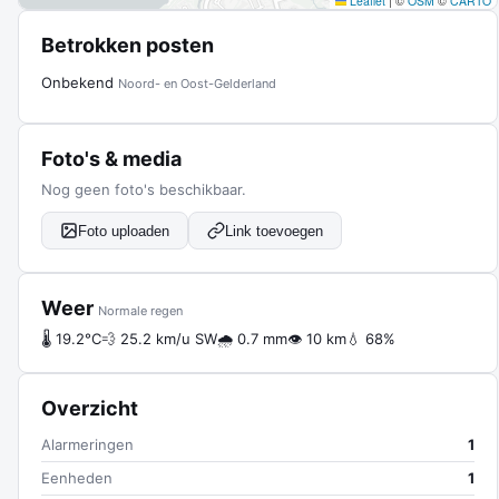
Leaflet
|
©
OSM
©
CARTO
Betrokken posten
Onbekend
Noord- en Oost-Gelderland
Foto's & media
Nog geen foto's beschikbaar.
Foto uploaden
Link toevoegen
Weer
Normale regen
🌡 19.2°C
💨 25.2 km/u SW
🌧 0.7 mm
👁 10 km
💧 68%
Overzicht
Alarmeringen
1
Eenheden
1