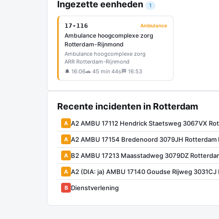
Ingezette eenheden
1
17-116
Ambulance
Ambulance hoogcomplexe zorg
Rotterdam-Rijnmond
Ambulance hoogcomplexe zorg
ARR Rotterdam-Rijnmond
🔔 16:06
🚗 45 min 44s
🏁 16:53
Recente incidenten in Rotterdam
A2 AMBU 17112 Hendrick Staetsweg 3067VX Ro
A
A2 AMBU 17154 Bredenoord 3079JH Rotterdam
A
B2 AMBU 17213 Maasstadweg 3079DZ Rotterda
A
A2 (DIA: ja) AMBU 17140 Goudse Rijweg 3031C
A
Dienstverlening
B