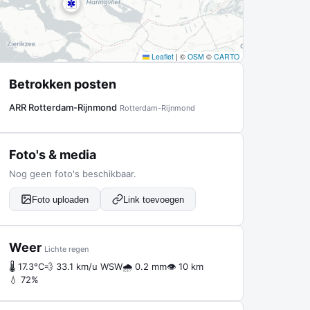
Leaflet
|
©
OSM
©
CARTO
Betrokken posten
ARR Rotterdam-Rijnmond
Rotterdam-Rijnmond
Foto's & media
Nog geen foto's beschikbaar.
Foto uploaden
Link toevoegen
Weer
Lichte regen
🌡 17.3°C
💨 33.1 km/u WSW
🌧 0.2 mm
👁 10 km
💧 72%