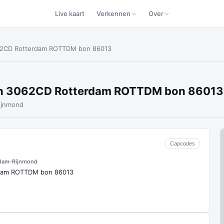
Live kaart
Verkennen
Over
3062CD Rotterdam ROTTDM bon 86013
laan 3062CD Rotterdam ROTTDM bon 8601
ijnmond
Capcodes
dam-Rijnmond
erdam ROTTDM bon 86013