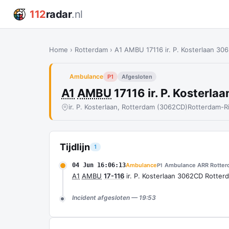
112
radar
.nl
Home
›
Rotterdam
›
A1 AMBU 17116 ir. P. Kosterlaan 
Ambulance
P1
Afgesloten
A1
AMBU
17116 ir. P. Koster
ir. P. Kosterlaan, Rotterdam (3062CD)
Rotterdam-R
Tijdlijn
1
04 Jun 16:06:13
Ambulance
Ambulance ARR Rotter
P1
A1
AMBU
17-116
ir. P. Kosterlaan 3062CD Rott
Incident afgesloten — 19:53