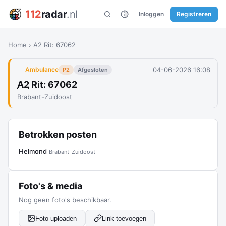
112
radar
.nl
Inloggen
Registreren
Home
›
A2 Rit: 67062
04-06-2026 16:08
Ambulance
P2
Afgesloten
A2
Rit: 67062
Brabant-Zuidoost
Betrokken posten
Helmond
Brabant-Zuidoost
Foto's & media
Nog geen foto's beschikbaar.
Foto uploaden
Link toevoegen