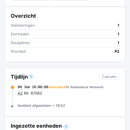
Overzicht
Alarmeringen
1
Eenheden
1
Disciplines
1
Prioriteit
P2
Tijdlijn
1
Capcodes
04 Jun 16:08:08
Ambulance
Ambulance Helmond
P2
A2
Rit: 67062
Incident afgesloten — 19:52
Ingezette eenheden
1