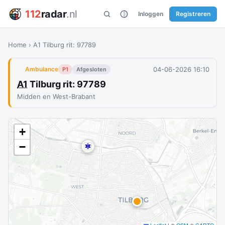
112
radar
.nl
Inloggen
Registreren
Home
›
A1 Tilburg rit: 97789
04-06-2026 16:10
Ambulance
P1
Afgesloten
A1
Tilburg rit: 97789
Midden en West-Brabant
+
−