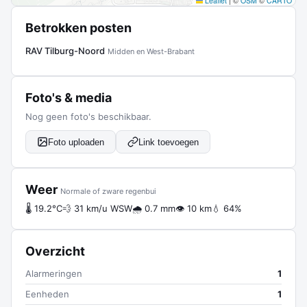
Leaflet
|
©
OSM
©
CARTO
Betrokken posten
RAV Tilburg-Noord
Midden en West-Brabant
Foto's & media
Nog geen foto's beschikbaar.
Foto uploaden
Link toevoegen
Weer
Normale of zware regenbui
🌡 19.2°C
💨 31 km/u WSW
🌧 0.7 mm
👁 10 km
💧 64%
Overzicht
Alarmeringen
1
Eenheden
1