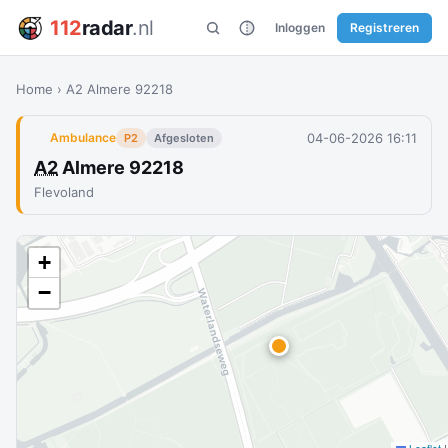
112
radar
.nl
Inloggen
Registreren
Home
›
A2 Almere 92218
04-06-2026 16:11
Ambulance
P2
Afgesloten
A2
Almere 92218
Flevoland
+
−