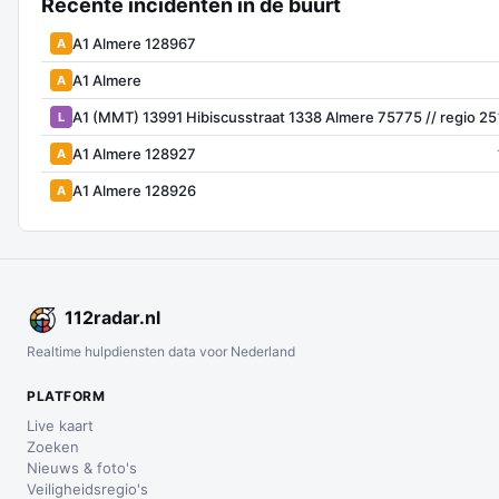
Recente incidenten in de buurt
A1 Almere 128967
A
A1 Almere
A
A1 (MMT) 13991 Hibiscusstraat 1338 Almere 75775 // regio 25
L
A1 Almere 128927
A
A1 Almere 128926
A
112
radar
.nl
Realtime hulpdiensten data voor Nederland
PLATFORM
Live kaart
Zoeken
Nieuws & foto's
Veiligheidsregio's