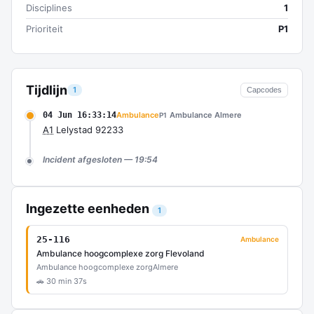
Disciplines
1
Prioriteit
P1
Tijdlijn
1
Capcodes
04 Jun 16:33:14
Ambulance
Ambulance Almere
P1
A1
Lelystad 92233
Incident afgesloten — 19:54
Ingezette eenheden
1
25-116
Ambulance
Ambulance hoogcomplexe zorg Flevoland
Ambulance hoogcomplexe zorg
Almere
🚗 30 min 37s