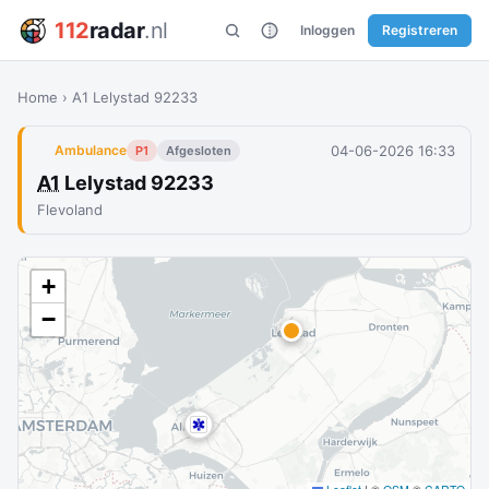
112
radar
.nl
Inloggen
Registreren
Home
›
A1 Lelystad 92233
04-06-2026 16:33
Ambulance
P1
Afgesloten
A1
Lelystad 92233
Flevoland
+
−