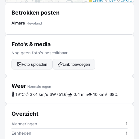
Leaflet
|
©
OSM
©
CARTO
Betrokken posten
Almere
Flevoland
Foto's & media
Nog geen foto's beschikbaar.
Foto uploaden
Link toevoegen
Weer
Normale regen
🌡 19°C
💨 37.4 km/u SW (51.6)
🌧 0.4 mm
👁 10 km
💧 68%
Overzicht
Alarmeringen
1
Eenheden
1