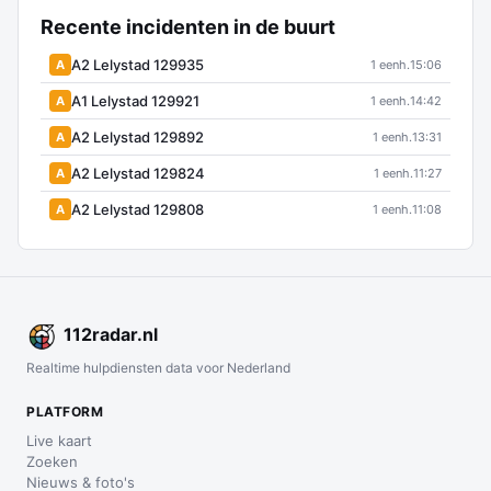
Recente incidenten in de buurt
A2 Lelystad 129935
A
1 eenh.
15:06
A1 Lelystad 129921
A
1 eenh.
14:42
A2 Lelystad 129892
A
1 eenh.
13:31
A2 Lelystad 129824
A
1 eenh.
11:27
A2 Lelystad 129808
A
1 eenh.
11:08
112
radar
.nl
Realtime hulpdiensten data voor Nederland
PLATFORM
Live kaart
Zoeken
Nieuws & foto's